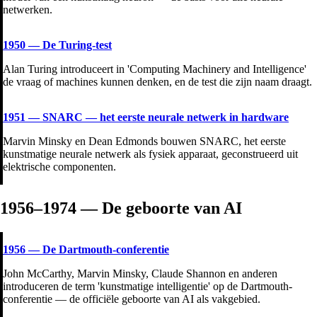
netwerken.
1950
—
De Turing-test
Alan Turing introduceert in 'Computing Machinery and Intelligence'
de vraag of machines kunnen denken, en de test die zijn naam draagt.
1951
—
SNARC — het eerste neurale netwerk in hardware
Marvin Minsky en Dean Edmonds bouwen SNARC, het eerste
kunstmatige neurale netwerk als fysiek apparaat, geconstrueerd uit
elektrische componenten.
1956–1974 — De geboorte van AI
1956
—
De Dartmouth-conferentie
John McCarthy, Marvin Minsky, Claude Shannon en anderen
introduceren de term 'kunstmatige intelligentie' op de Dartmouth-
conferentie — de officiële geboorte van AI als vakgebied.