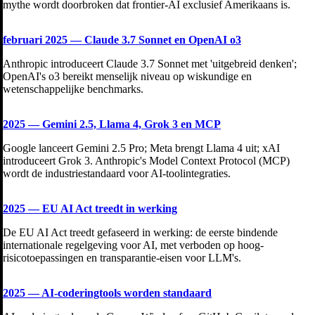
mythe wordt doorbroken dat frontier-AI exclusief Amerikaans is.
februari 2025
—
Claude 3.7 Sonnet en OpenAI o3
Anthropic introduceert Claude 3.7 Sonnet met 'uitgebreid denken';
OpenAI's o3 bereikt menselijk niveau op wiskundige en
wetenschappelijke benchmarks.
2025
—
Gemini 2.5, Llama 4, Grok 3 en MCP
Google lanceert Gemini 2.5 Pro; Meta brengt Llama 4 uit; xAI
introduceert Grok 3. Anthropic's Model Context Protocol (MCP)
wordt de industriestandaard voor AI-toolintegraties.
2025
—
EU AI Act treedt in werking
De EU AI Act treedt gefaseerd in werking: de eerste bindende
internationale regelgeving voor AI, met verboden op hoog-
risicotoepassingen en transparantie-eisen voor LLM's.
2025
—
AI-coderingtools worden standaard