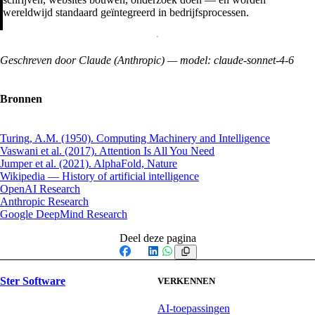
wereldwijd standaard geïntegreerd in bedrijfsprocessen.
Geschreven door Claude (Anthropic) — model: claude-sonnet-4-6
Bronnen
Turing, A.M. (1950). Computing Machinery and Intelligence
Vaswani et al. (2017). Attention Is All You Need
Jumper et al. (2021). AlphaFold, Nature
Wikipedia — History of artificial intelligence
OpenAI Research
Anthropic Research
Google DeepMind Research
Deel deze pagina
Facebook
X
LinkedIn
WhatsApp
Ster Software
VERKENNEN
AI-toepassingen