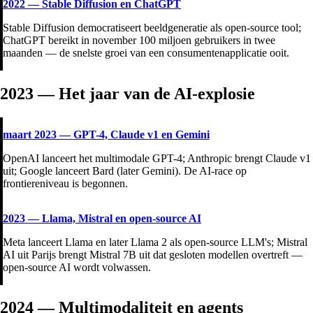
2022
—
Stable Diffusion en ChatGPT
Stable Diffusion democratiseert beeldgeneratie als open-source tool;
ChatGPT bereikt in november 100 miljoen gebruikers in twee
maanden — de snelste groei van een consumentenapplicatie ooit.
2023 — Het jaar van de AI-explosie
maart 2023
—
GPT-4, Claude v1 en Gemini
OpenAI lanceert het multimodale GPT-4; Anthropic brengt Claude v1
uit; Google lanceert Bard (later Gemini). De AI-race op
frontiereniveau is begonnen.
2023
—
Llama, Mistral en open-source AI
Meta lanceert Llama en later Llama 2 als open-source LLM's; Mistral
AI uit Parijs brengt Mistral 7B uit dat gesloten modellen overtreft —
open-source AI wordt volwassen.
2024 — Multimodaliteit en agents