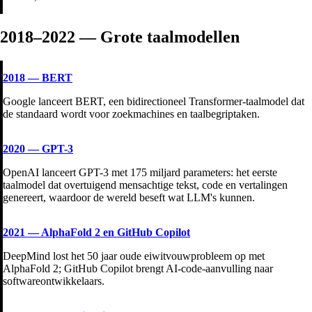
2018–2022 — Grote taalmodellen
2018
—
BERT
Google lanceert BERT, een bidirectioneel Transformer-taalmodel dat
de standaard wordt voor zoekmachines en taalbegriptaken.
2020
—
GPT-3
OpenAI lanceert GPT-3 met 175 miljard parameters: het eerste
taalmodel dat overtuigend mensachtige tekst, code en vertalingen
genereert, waardoor de wereld beseft wat LLM's kunnen.
2021
—
AlphaFold 2 en GitHub Copilot
DeepMind lost het 50 jaar oude eiwitvouwprobleem op met
AlphaFold 2; GitHub Copilot brengt AI-code-aanvulling naar
softwareontwikkelaars.