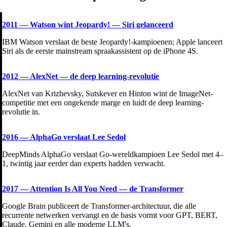
2011
—
Watson wint Jeopardy! — Siri gelanceerd
IBM Watson verslaat de beste Jeopardy!-kampioenen; Apple lanceert
Siri als de eerste mainstream spraakassistent op de iPhone 4S.
2012
—
AlexNet — de deep learning-revolutie
AlexNet van Krizhevsky, Sutskever en Hinton wint de ImageNet-
competitie met een ongekende marge en luidt de deep learning-
revolutie in.
2016
—
AlphaGo verslaat Lee Sedol
DeepMinds AlphaGo verslaat Go-wereldkampioen Lee Sedol met 4–
1, twintig jaar eerder dan experts hadden verwacht.
2017
—
Attention Is All You Need — de Transformer
Google Brain publiceert de Transformer-architectuur, die alle
recurrente netwerken vervangt en de basis vormt voor GPT, BERT,
Claude, Gemini en alle moderne LLM's.