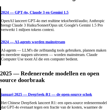
2024
—
GPT-4o, Claude 3 en Gemini 1.5
OpenAI lanceert GPT-4o met realtime tekst/beeld/audio; Anthropic
brengt Claude 3 Haiku/Sonnet/Opus uit; Google's Gemini 1.5 Pro
verwerkt 1 miljoen tokens context.
2024
—
AI-agents worden mainstream
AI-agents — LLM's die zelfstandig tools gebruiken, plannen maken
en meerdere stappen uitvoeren — worden mainstream. Claude
Computer Use toont AI die een computer bedient.
2025 — Redenerende modellen en open
source doorbraak
januari 2025
—
DeepSeek-R1 — de open-source schok
Het Chinese DeepSeek lanceert R1: een open-source redeneermodel
dat GPT-4o evenaart tegen een fractie van de kosten, waarmee de