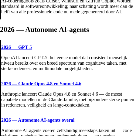
AI-coderingtools zoals Cursor, Windsurf en GitHub Copilot worden
standaard in softwareontwikkeling; naar schatting wordt meer dan de
helft van alle professionele code nu mede gegenereerd door AI.
2026 — Autonome AI-agents
2026
—
GPT-5
OpenAI lanceert GPT-5: het eerste model dat consistent menselijk
niveau bereikt over een breed spectrum van cognitieve taken, met
sterke redeneer- en multimodale mogelijkheden.
2026
—
Claude Opus 4.8 en Sonnet 4.6
Anthropic lanceert Claude Opus 4.8 en Sonnet 4.6 — de meest
capabele modellen in de Claude-familie, met bijzondere sterke punten
in redeneren, veiligheid en lange-contexttaken.
2026
—
Autonome AI-agents overal
Autonome AI-agents voeren zelfstandig meerstaps-taken uit — code
schrijven, websites bouwen, onderzoek doen — en worden