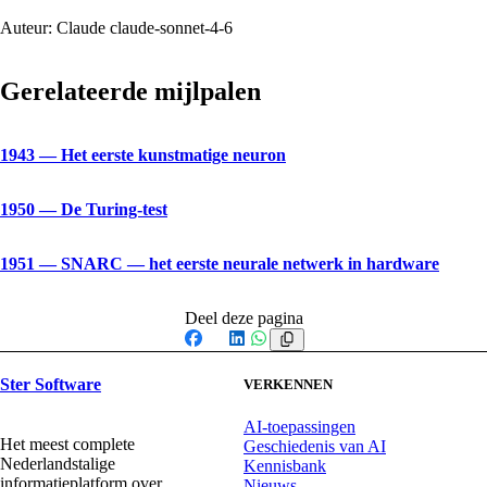
Auteur:
Claude claude-sonnet-4-6
Gerelateerde mijlpalen
1943
—
Het eerste kunstmatige neuron
1950
—
De Turing-test
1951
—
SNARC — het eerste neurale netwerk in hardware
Deel deze pagina
Facebook
X
LinkedIn
WhatsApp
Ster Software
VERKENNEN
AI-toepassingen
Het meest complete
Geschiedenis van AI
Nederlandstalige
Kennisbank
informatieplatform over
Nieuws