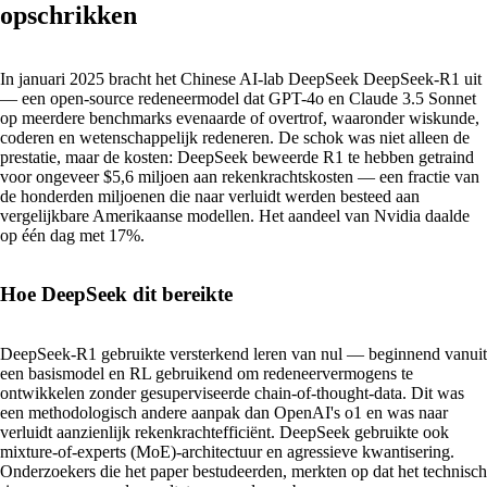
opschrikken
In januari 2025 bracht het Chinese AI-lab DeepSeek DeepSeek-R1 uit
— een open-source redeneermodel dat GPT-4o en Claude 3.5 Sonnet
op meerdere benchmarks evenaarde of overtrof, waaronder wiskunde,
coderen en wetenschappelijk redeneren. De schok was niet alleen de
prestatie, maar de kosten: DeepSeek beweerde R1 te hebben getraind
voor ongeveer $5,6 miljoen aan rekenkrachtskosten — een fractie van
de honderden miljoenen die naar verluidt werden besteed aan
vergelijkbare Amerikaanse modellen. Het aandeel van Nvidia daalde
op één dag met 17%.
Hoe DeepSeek dit bereikte
DeepSeek-R1 gebruikte versterkend leren van nul — beginnend vanuit
een basismodel en RL gebruikend om redeneervermogens te
ontwikkelen zonder gesuperviseerde chain-of-thought-data. Dit was
een methodologisch andere aanpak dan OpenAI's o1 en was naar
verluidt aanzienlijk rekenkrachtefficiënt. DeepSeek gebruikte ook
mixture-of-experts (MoE)-architectuur en agressieve kwantisering.
Onderzoekers die het paper bestudeerden, merkten op dat het technisch