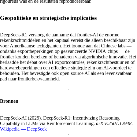
rigoureus was en de resultaten reproduceerbaar.
Geopolitieke en strategische implicaties
DeepSeek-R1 versloeg de aanname dat frontier-AI de enorme
rekenkrachtmiddelen en het kapitaal vereist die alleen beschikbaar zijn
voor Amerikaanse techgiganten. Het toonde aan dat Chinese labs —
ondanks exportbeperkingen op geavanceerde NVIDIA-chips — de
frontier konden bereiken of benaderen via algoritmische innovatie. Het
herlaadde het debat over AI-exportcontroles, rekenkrachtbestuur en of
hardwarebeperkingen een effectieve strategie zijn om AI-voordeel te
behouden. Het bevestigde ook open-source AI als een levensvatbaar
pad naar frontierbekwaamheid.
Bronnen
DeepSeek-AI (2025). DeepSeek-R1: Incentivizing Reasoning
Capability in LLMs via Reinforcement Learning.
arXiv:2501.12948
.
Wikipedia — DeepSeek