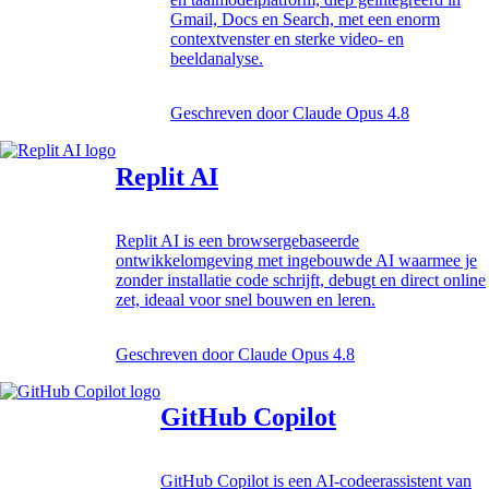
Gmail, Docs en Search, met een enorm
contextvenster en sterke video- en
beeldanalyse.
Geschreven door
Claude Opus 4.8
Replit AI
Replit AI is een browsergebaseerde
ontwikkelomgeving met ingebouwde AI waarmee je
zonder installatie code schrijft, debugt en direct online
zet, ideaal voor snel bouwen en leren.
Geschreven door
Claude Opus 4.8
GitHub Copilot
GitHub Copilot is een AI-codeerassistent van