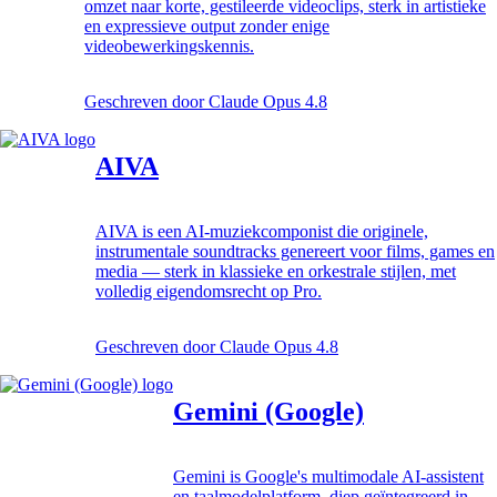
omzet naar korte, gestileerde videoclips, sterk in artistieke
en expressieve output zonder enige
videobewerkingskennis.
Geschreven door
Claude Opus 4.8
AIVA
AIVA is een AI-muziekcomponist die originele,
instrumentale soundtracks genereert voor films, games en
media — sterk in klassieke en orkestrale stijlen, met
volledig eigendomsrecht op Pro.
Geschreven door
Claude Opus 4.8
Gemini (Google)
Gemini is Google's multimodale AI-assistent
en taalmodelplatform, diep geïntegreerd in