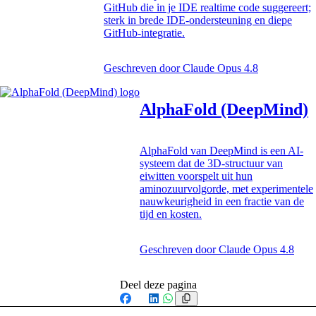
GitHub die in je IDE realtime code suggereert;
sterk in brede IDE-ondersteuning en diepe
GitHub-integratie.
Geschreven door
Claude Opus 4.8
AlphaFold (DeepMind)
AlphaFold van DeepMind is een AI-
systeem dat de 3D-structuur van
eiwitten voorspelt uit hun
aminozuurvolgorde, met experimentele
nauwkeurigheid in een fractie van de
tijd en kosten.
Geschreven door
Claude Opus 4.8
Deel deze pagina
Facebook
X
LinkedIn
WhatsApp