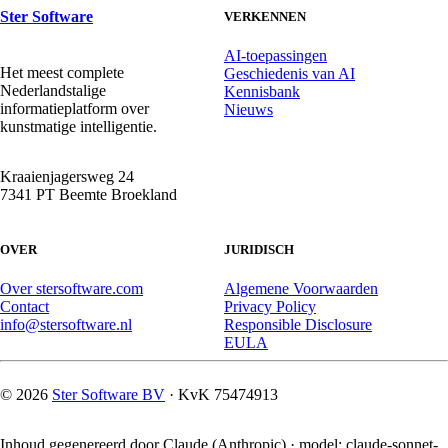
Ster Software
VERKENNEN
AI-toepassingen
Het meest complete
Geschiedenis van AI
Nederlandstalige
Kennisbank
informatieplatform over
Nieuws
kunstmatige intelligentie.
Kraaienjagersweg 24
7341 PT Beemte Broekland
OVER
JURIDISCH
Over stersoftware.com
Algemene Voorwaarden
Contact
Privacy Policy
info@stersoftware.nl
Responsible Disclosure
EULA
© 2026
Ster Software BV
· KvK 75474913
Inhoud gegenereerd door Claude (Anthropic) · model: claude-sonnet-