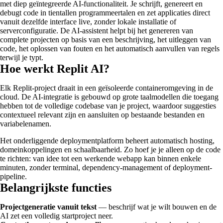
met diep geïntegreerde AI-functionaliteit. Je schrijft, genereert en
debugt code in tientallen programmeertalen en zet applicaties direct
vanuit dezelfde interface live, zonder lokale installatie of
serverconfiguratie. De AI-assistent helpt bij het genereren van
complete projecten op basis van een beschrijving, het uitleggen van
code, het oplossen van fouten en het automatisch aanvullen van regels
terwijl je typt.
Hoe werkt Replit AI?
Elk Replit-project draait in een geïsoleerde containeromgeving in de
cloud. De AI-integratie is gebouwd op grote taalmodellen die toegang
hebben tot de volledige codebase van je project, waardoor suggesties
contextueel relevant zijn en aansluiten op bestaande bestanden en
variabelenamen.
Het onderliggende deploymentplatform beheert automatisch hosting,
domeinkoppelingen en schaalbaarheid. Zo hoef je je alleen op de code
te richten: van idee tot een werkende webapp kan binnen enkele
minuten, zonder terminal, dependency-management of deployment-
pipeline.
Belangrijkste functies
Projectgeneratie vanuit tekst
— beschrijf wat je wilt bouwen en de
AI zet een volledig startproject neer.