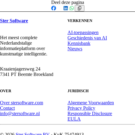
Deel deze pagina
Facebook
X
LinkedIn
WhatsApp
Ster Software
VERKENNEN
AI-toepassingen
Het meest complete
Geschiedenis van AI
Nederlandstalige
Kennisbank
informatieplatform over
Nieuws
kunstmatige intelligentie.
Kraaienjagersweg 24
7341 PT Beemte Broekland
OVER
JURIDISCH
Over stersoftware.com
Algemene Voorwaarden
Contact
Privacy Policy
info@stersoftware.nl
Responsible Disclosure
EULA
© 2026
Ster Software BV
· KvK 75474913