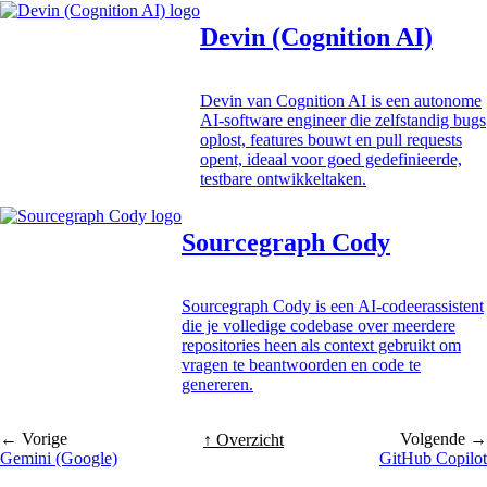
Devin (Cognition AI)
Devin van Cognition AI is een autonome
AI-software engineer die zelfstandig bugs
oplost, features bouwt en pull requests
opent, ideaal voor goed gedefinieerde,
testbare ontwikkeltaken.
Sourcegraph Cody
Sourcegraph Cody is een AI-codeerassistent
die je volledige codebase over meerdere
repositories heen als context gebruikt om
vragen te beantwoorden en code te
genereren.
← Vorige
Volgende →
↑ Overzicht
Gemini (Google)
GitHub Copilot