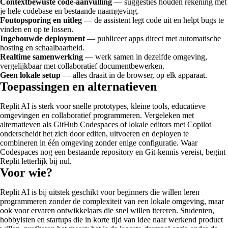
Contextbewuste code-aanvulling
— suggesties houden rekening met
je hele codebase en bestaande naamgeving.
Foutopsporing en uitleg
— de assistent legt code uit en helpt bugs te
vinden en op te lossen.
Ingebouwde deployment
— publiceer apps direct met automatische
hosting en schaalbaarheid.
Realtime samenwerking
— werk samen in dezelfde omgeving,
vergelijkbaar met collaboratief documentbewerken.
Geen lokale setup
— alles draait in de browser, op elk apparaat.
Toepassingen en alternatieven
Replit AI is sterk voor snelle prototypes, kleine tools, educatieve
omgevingen en collaboratief programmeren. Vergeleken met
alternatieven als GitHub Codespaces of lokale editors met Copilot
onderscheidt het zich door editen, uitvoeren en deployen te
combineren in één omgeving zonder enige configuratie. Waar
Codespaces nog een bestaande repository en Git-kennis vereist, begint
Replit letterlijk bij nul.
Voor wie?
Replit AI is bij uitstek geschikt voor beginners die willen leren
programmeren zonder de complexiteit van een lokale omgeving, maar
ook voor ervaren ontwikkelaars die snel willen itereren. Studenten,
hobbyisten en startups die in korte tijd van idee naar werkend product