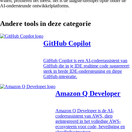
willen, profiteren het meest: het is de laagste-drempel optie onder de
AI-ondersteunde ontwikkelplatforms.
Andere tools in deze categorie
GitHub Copilot
GitHub Copilot is een AI-codeerassistent van
GitHub die in je IDE realtime code suggereert;
sterk in brede IDE-ondersteuning en diepe
GitHub-integratie.
Amazon Q Developer
Amazon Q Developer is de AI-
codeerassistent van AWS, diep
geïntegreerd in het volledige AWS-
ecosysteem voor code, beveiliging en
cloudinfrastructuur.