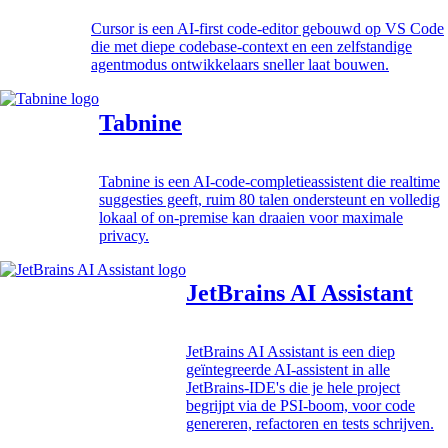
Cursor is een AI-first code-editor gebouwd op VS Code
die met diepe codebase-context en een zelfstandige
agentmodus ontwikkelaars sneller laat bouwen.
Tabnine
Tabnine is een AI-code-completieassistent die realtime
suggesties geeft, ruim 80 talen ondersteunt en volledig
lokaal of on-premise kan draaien voor maximale
privacy.
JetBrains AI Assistant
JetBrains AI Assistant is een diep
geïntegreerde AI-assistent in alle
JetBrains-IDE's die je hele project
begrijpt via de PSI-boom, voor code
genereren, refactoren en tests schrijven.