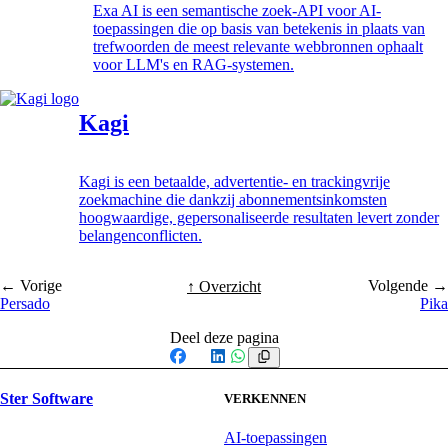
Exa AI is een semantische zoek-API voor AI-
toepassingen die op basis van betekenis in plaats van
trefwoorden de meest relevante webbronnen ophaalt
voor LLM's en RAG-systemen.
Kagi
Kagi is een betaalde, advertentie- en trackingvrije
zoekmachine die dankzij abonnementsinkomsten
hoogwaardige, gepersonaliseerde resultaten levert zonder
belangenconflicten.
← Vorige
Volgende →
↑ Overzicht
Persado
Pika
Deel deze pagina
Facebook
X
LinkedIn
WhatsApp
Ster Software
VERKENNEN
AI-toepassingen