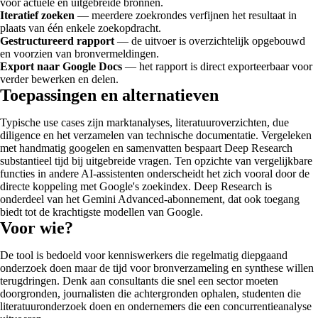
voor actuele en uitgebreide bronnen.
Iteratief zoeken
— meerdere zoekrondes verfijnen het resultaat in
plaats van één enkele zoekopdracht.
Gestructureerd rapport
— de uitvoer is overzichtelijk opgebouwd
en voorzien van bronvermeldingen.
Export naar Google Docs
— het rapport is direct exporteerbaar voor
verder bewerken en delen.
Toepassingen en alternatieven
Typische use cases zijn marktanalyses, literatuuroverzichten, due
diligence en het verzamelen van technische documentatie. Vergeleken
met handmatig googelen en samenvatten bespaart Deep Research
substantieel tijd bij uitgebreide vragen. Ten opzichte van vergelijkbare
functies in andere AI-assistenten onderscheidt het zich vooral door de
directe koppeling met Google's zoekindex. Deep Research is
onderdeel van het Gemini Advanced-abonnement, dat ook toegang
biedt tot de krachtigste modellen van Google.
Voor wie?
De tool is bedoeld voor kenniswerkers die regelmatig diepgaand
onderzoek doen maar de tijd voor bronverzameling en synthese willen
terugdringen. Denk aan consultants die snel een sector moeten
doorgronden, journalisten die achtergronden ophalen, studenten die
literatuuronderzoek doen en ondernemers die een concurrentieanalyse