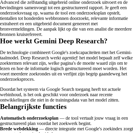
Advanced die zelfstandig uitgebreid online onderzoek uitvoert en de
bevindingen samenvoegt tot een gestructureerd rapport. Je geeft een
onderzoeksvraag op, waarna de tool een onderzoeksplan opstelt,
tientallen tot honderden webbronnen doorzoekt, relevante informatie
extraheert en een uitgebreid document genereert met
bronvermeldingen. De aanpak lijkt op die van een analist die meerdere
bronnen kruisrefereert.
Hoe werkt Gemini Deep Research?
De technologie combineert Google's zoekcapaciteiten met het Gemini-
taalmodel. Deep Research werkt
agentief
: het model bepaalt zelf welke
zoektermen relevant zijn, welke pagina's de moeite waard zijn om te
lezen en hoe de informatie logisch gestructureerd moet worden. Het
voert meerdere zoekrondes uit en verfijnt zijn begrip gaandeweg het
onderzoeksproces.
Doordat het systeem via Google Search toegang heeft tot actuele
webinhoud, is het ook geschikt voor onderzoek naar recente
ontwikkelingen die niet in de trainingsdata van het model zitten.
Belangrijkste functies
Automatisch onderzoeksplan
— de tool vertaalt jouw vraag in een
gestructureerd plan voordat het zoekwerk begint.
Brede webdekking
— directe integratie met Google's zoekindex zorgt