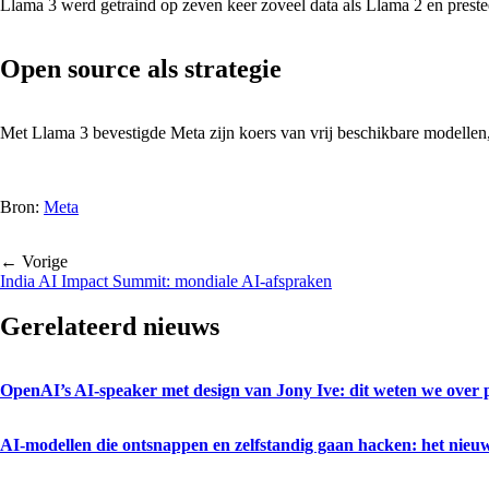
Llama 3 werd getraind op zeven keer zoveel data als Llama 2 en prestee
Open source als strategie
Met Llama 3 bevestigde Meta zijn koers van vrij beschikbare modelle
Bron:
Meta
← Vorige
India AI Impact Summit: mondiale AI-afspraken
Gerelateerd nieuws
OpenAI’s AI-speaker met design van Jony Ive: dit weten we over p
AI-modellen die ontsnappen en zelfstandig gaan hacken: het nieuw