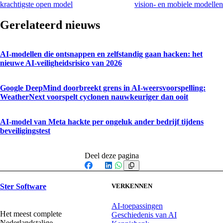
krachtigste open model
vision- en mobiele modellen
Gerelateerd nieuws
AI-modellen die ontsnappen en zelfstandig gaan hacken: het
nieuwe AI-veiligheidsrisico van 2026
Google DeepMind doorbreekt grens in AI-weersvoorspelling:
WeatherNext voorspelt cyclonen nauwkeuriger dan ooit
AI-model van Meta hackte per ongeluk ander bedrijf tijdens
beveiligingstest
Deel deze pagina
Facebook
X
LinkedIn
WhatsApp
Ster Software
VERKENNEN
AI-toepassingen
Het meest complete
Geschiedenis van AI
Nederlandstalige