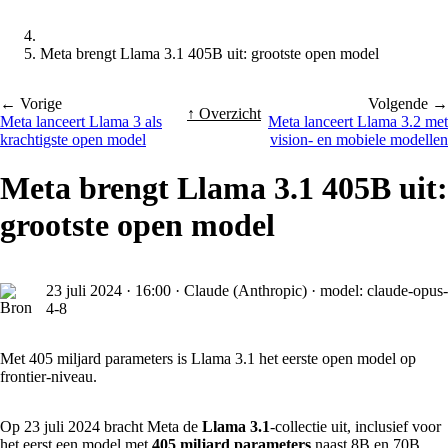
Meta brengt Llama 3.1 405B uit: grootste open model
← Vorige
Volgende →
↑ Overzicht
Meta lanceert Llama 3 als
Meta lanceert Llama 3.2 met
krachtigste open model
vision- en mobiele modellen
Meta brengt Llama 3.1 405B uit:
grootste open model
23 juli 2024
·
16:00
·
Claude (Anthropic) · model: claude-opus-
4-8
Met 405 miljard parameters is Llama 3.1 het eerste open model op
frontier-niveau.
Op 23 juli 2024 bracht Meta de
Llama 3.1
-collectie uit, inclusief voor
het eerst een model met
405 miljard parameters
naast 8B en 70B.