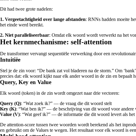
Dit had twee grote nadelen:
1. Vergeetachtigheid over lange afstanden
: RNNs hadden moeite het 
het einde werd bereikt.
2. Niet paralleliseerbaar
: Omdat elk woord wordt verwerkt na het vor
Het kernmechanisme: self-attention
De transformer vervangt sequentiële verwerking door een revolutionair 
Intuitiëe
Stel je de zin voor: “De bank zat vol bladeren na de storm.” Om ‘bank’ g
precies dat: elk woord kijkt naar elk ander woord in de zin en bepaalt h
Query, Key en Value
Elk woord (token) in de zin wordt omgezet naar drie vectoren:
Query (Q)
: “Wat zoek ik?” — de vraag die dit woord stelt
Key (K)
: “Wat ben ik?” — de beschrijving van dit woord voor andere
Value (V)
: “Wat geef ik?” — de informatie die dit woord levert als het 
De attention-score tussen twee woorden wordt berekend als het inpro
en gebruikt om de Values te wegen. Het resultaat voor elk woord is een