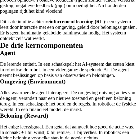
gedrag; negatieve feedback (pijn) ontmoedigt het. Na honderden
pogingen rijdt het kind vloeiend.
Dit is de intuïtie achter
reinforcement learning (RL)
: een systeem
leert door interactie met een omgeving, geleid door beloningssignalen.
Er is geen handmatig gelabelde trainingsdata nodig. Het systeem
ontdekt zelf wat werkt.
De drie kerncomponenten
Agent
De lerende entiteit. In een schaakspel: het AI-systeem dat zetten kiest.
In robotica: de robot. In een videogame: de spelende AI. De agent
neemt beslissingen op basis van observaties en beloningen.
Omgeving (Environment)
Alles waarmee de agent interageert. De omgeving ontvang acties van
de agent, verandert naar een nieuwe toestand en geeft een beloning
terug. In een schaakspel: het bord en de regels. In robotica: de fysieke
wereld. In een financieel model: de markt.
Beloning (Reward)
Het enige leerssignaal. Een getal dat aangeeft hoe goed de actie was.
In schaak: +1 bij winst, 0 bij remise, -1 bij verlies. In robotica: een
kleine beloning voor elke stap in de goede richting.