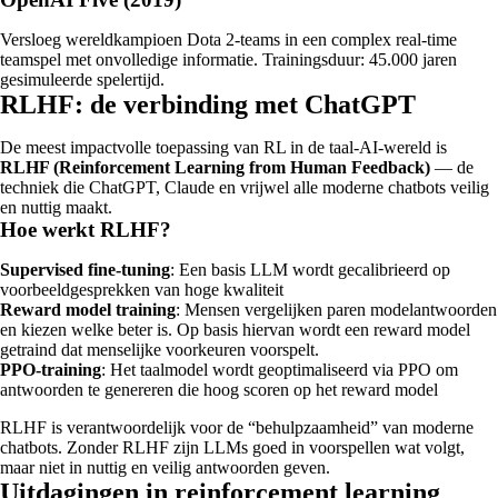
Versloeg wereldkampioen Dota 2-teams in een complex real-time
teamspel met onvolledige informatie. Trainingsduur: 45.000 jaren
gesimuleerde spelertijd.
RLHF: de verbinding met ChatGPT
De meest impactvolle toepassing van RL in de taal-AI-wereld is
RLHF (Reinforcement Learning from Human Feedback)
— de
techniek die ChatGPT, Claude en vrijwel alle moderne chatbots veilig
en nuttig maakt.
Hoe werkt RLHF?
Supervised fine-tuning
: Een basis LLM wordt gecalibrieerd op
voorbeeldgesprekken van hoge kwaliteit
Reward model training
: Mensen vergelijken paren modelantwoorden
en kiezen welke beter is. Op basis hiervan wordt een reward model
getraind dat menselijke voorkeuren voorspelt.
PPO-training
: Het taalmodel wordt geoptimaliseerd via PPO om
antwoorden te genereren die hoog scoren op het reward model
RLHF is verantwoordelijk voor de “behulpzaamheid” van moderne
chatbots. Zonder RLHF zijn LLMs goed in voorspellen wat volgt,
maar niet in nuttig en veilig antwoorden geven.
Uitdagingen in reinforcement learning