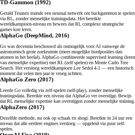
TD-Gammon (1992)
Gerald Tesauro trainde een neuraal netwerk om backgammon te spelen
via RL, zonder menselijke trainingsdata. Het bereikte
wereldkampioen-niveau en bewees dat RL complexe strategische
games kon leren.
AlphaGo (DeepMind, 2016)
Go was decennia beschouwd als onmogelijk voor AI vanwege de
astronomisch grote zoekruimte (meer mogelijke bordposities dan
atomen in het heelal). AlphaGo combineerde supervised learning (leren
van menselijke expertise) met RL (zelf spelen) en Monte Carlo Tree
Search. Het versloeg wereldkampioen Lee Sedol 4-1 — een historisch
moment dat velen tien jaar te vroeg achtten.
AlphaGo Zero (2017)
Leerde Go volledig via zelf-spelen (self-play), zonder menselijke
trainingsdata. Bereikte een niveau dat AlphaGo ver overstijgt. Bewijs
dat RL menselijke expertise kan overstijgen zonder menselijke training.
AlphaZero (2017)
Dezelfde methode, nu ook op schaak en shogi. Bereikte in 24 uur een
niveau dat alle eerdere engines versloeg — opgeleid via puur zelf-
spelen.
OpenAI Five (2019)