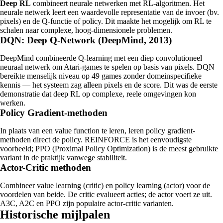
Deep RL
combineert neurale netwerken met RL-algoritmen. Het
neurale netwerk leert een waardevolle representatie van de invoer (bv.
pixels) en de Q-functie of policy. Dit maakte het mogelijk om RL te
schalen naar complexe, hoog-dimensionele problemen.
DQN: Deep Q-Network (DeepMind, 2013)
DeepMind combineerde Q-learning met een diep convolutioneel
neuraal netwerk om Atari-games te spelen op basis van pixels. DQN
bereikte menselijk niveau op 49 games zonder domeinspecifieke
kennis — het systeem zag alleen pixels en de score. Dit was de eerste
demonstratie dat deep RL op complexe, reele omgevingen kon
werken.
Policy Gradient-methoden
In plaats van een value function te leren, leren policy gradient-
methoden direct de policy. REINFORCE is het eenvoudigste
voorbeeld; PPO (Proximal Policy Optimization) is de meest gebruikte
variant in de praktijk vanwege stabiliteit.
Actor-Critic methoden
Combineer value learning (critic) en policy learning (actor) voor de
voordelen van beide. De critic evalueert acties; de actor voert ze uit.
A3C, A2C en PPO zijn populaire actor-critic varianten.
Historische mijlpalen