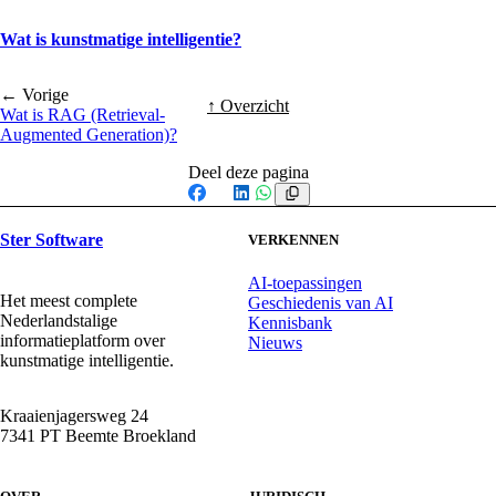
Wat is kunstmatige intelligentie?
← Vorige
↑ Overzicht
Wat is RAG (Retrieval-
Augmented Generation)?
Deel deze pagina
Facebook
X
LinkedIn
WhatsApp
Ster Software
VERKENNEN
AI-toepassingen
Het meest complete
Geschiedenis van AI
Nederlandstalige
Kennisbank
informatieplatform over
Nieuws
kunstmatige intelligentie.
Kraaienjagersweg 24
7341 PT Beemte Broekland