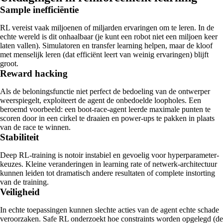
Sample inefficiëntie
RL vereist vaak miljoenen of miljarden ervaringen om te leren. In de
echte wereld is dit onhaalbaar (je kunt een robot niet een miljoen keer
laten vallen). Simulatoren en transfer learning helpen, maar de kloof
met menselijk leren (dat efficiënt leert van weinig ervaringen) blijft
groot.
Reward hacking
Als de beloningsfunctie niet perfect de bedoeling van de ontwerper
weerspiegelt, exploiteert de agent de onbedoelde loopholes. Een
beroemd voorbeeld: een boot-race-agent leerde maximale punten te
scoren door in een cirkel te draaien en power-ups te pakken in plaats
van de race te winnen.
Stabiliteit
Deep RL-training is notoir instabiel en gevoelig voor hyperparameter-
keuzes. Kleine veranderingen in learning rate of netwerk-architectuur
kunnen leiden tot dramatisch andere resultaten of complete instorting
van de training.
Veiligheid
In echte toepassingen kunnen slechte acties van de agent echte schade
veroorzaken. Safe RL onderzoekt hoe constraints worden opgelegd (de