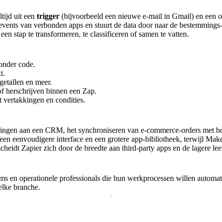
tijd uit een
trigger
(bijvoorbeeld een nieuwe e-mail in Gmail) en een 
aar events van verbonden apps en stuurt de data door naar de bestemmin
n stap te transformeren, te classificeren of samen te vatten.
onder code.
t.
getallen en meer.
of herschrijven binnen een Zap.
vertakkingen en condities.
ndingen aan een CRM, het synchroniseren van e-commerce-orders met bo
en eenvoudigere interface en een grotere app-bibliotheek, terwijl Make
scheidt Zapier zich door de breedte aan third-party apps en de lagere lee
teams en operationele professionals die hun werkprocessen willen automat
elke branche.