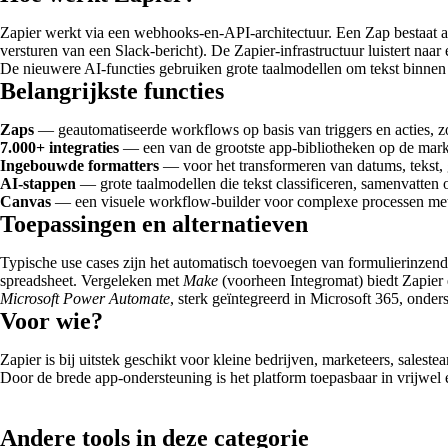
Zapier werkt via een webhooks-en-API-architectuur. Een Zap bestaat al
versturen van een Slack-bericht). De Zapier-infrastructuur luistert n
De nieuwere AI-functies gebruiken grote taalmodellen om tekst binnen ee
Belangrijkste functies
Zaps
— geautomatiseerde workflows op basis van triggers en acties, z
7.000+ integraties
— een van de grootste app-bibliotheken op de mark
Ingebouwde formatters
— voor het transformeren van datums, tekst, 
AI-stappen
— grote taalmodellen die tekst classificeren, samenvatten 
Canvas
— een visuele workflow-builder voor complexe processen met 
Toepassingen en alternatieven
Typische use cases zijn het automatisch toevoegen van formulierinze
spreadsheet. Vergeleken met
Make
(voorheen Integromat) biedt Zapier e
Microsoft Power Automate
, sterk geïntegreerd in Microsoft 365, onder
Voor wie?
Zapier is bij uitstek geschikt voor kleine bedrijven, marketeers, sales
Door de brede app-ondersteuning is het platform toepasbaar in vrijwel 
Andere tools in deze categorie