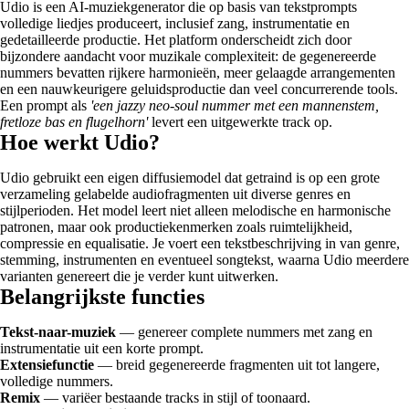
Udio is een AI-muziekgenerator die op basis van tekstprompts
volledige liedjes produceert, inclusief zang, instrumentatie en
gedetailleerde productie. Het platform onderscheidt zich door
bijzondere aandacht voor muzikale complexiteit: de gegenereerde
nummers bevatten rijkere harmonieën, meer gelaagde arrangementen
en een nauwkeurigere geluidsproductie dan veel concurrerende tools.
Een prompt als
'een jazzy neo-soul nummer met een mannenstem,
fretloze bas en flugelhorn'
levert een uitgewerkte track op.
Hoe werkt Udio?
Udio gebruikt een eigen diffusiemodel dat getraind is op een grote
verzameling gelabelde audiofragmenten uit diverse genres en
stijlperioden. Het model leert niet alleen melodische en harmonische
patronen, maar ook productiekenmerken zoals ruimtelijkheid,
compressie en equalisatie. Je voert een tekstbeschrijving in van genre,
stemming, instrumenten en eventueel songtekst, waarna Udio meerdere
varianten genereert die je verder kunt uitwerken.
Belangrijkste functies
Tekst-naar-muziek
— genereer complete nummers met zang en
instrumentatie uit een korte prompt.
Extensiefunctie
— breid gegenereerde fragmenten uit tot langere,
volledige nummers.
Remix
— variëer bestaande tracks in stijl of toonaard.