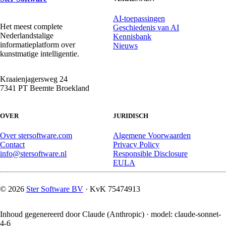
AI-toepassingen
Het meest complete
Geschiedenis van AI
Nederlandstalige
Kennisbank
informatieplatform over
Nieuws
kunstmatige intelligentie.
Kraaienjagersweg 24
7341 PT Beemte Broekland
OVER
JURIDISCH
Over stersoftware.com
Algemene Voorwaarden
Contact
Privacy Policy
info@stersoftware.nl
Responsible Disclosure
EULA
© 2026
Ster Software BV
· KvK 75474913
Inhoud gegenereerd door Claude (Anthropic) · model: claude-sonnet-
4-6