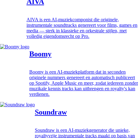
AIVA
AIVA is een AI-muziekcomponist die originele,
instrumentale soundtracks genereert voor films, games en
media — sterk in klassieke en orkestrale stijlen, met
volledig eigendomsrecht op Pro.
Boomy
Boomy is een AI-muziekplatform dat in seconden
originele nummers genereert en automatisch publiceert
op Spotify, Apple Music en meer, zodat iedereen zonder
muzikale kennis tracks kan uitbrengen en royalty's kan
verdienen.
Soundraw
Soundraw is een AI-muziekgenerator die unieke,
royaltyvrije instrumentale tracks maakt op basis van