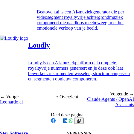
Beatoven.ai is een AI-muziekgenerator die per
videosegment royaltyvrije achtergrondmuziek
componeert die naadloos meebeweegt met het
emotionele verloop van je beeld.
Loudly
Loudly is een AI-muziekplatform dat complete,
royaltyvrije nummers genereert en je deze ook laat
bewerken: instrumenten wisselen, structuur aanpassen
en segmenten opnieuw componeren.
Volgende →
← Vorige
↑ Overzicht
Claude Agents / OpenAI
Leonardo.ai
Assistants
Deel deze pagina
Facebook
X
LinkedIn
WhatsApp
Ster Software
VERKENNEN