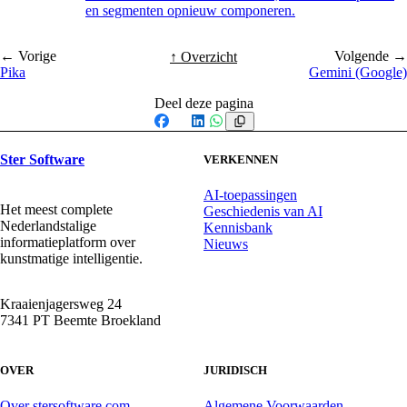
en segmenten opnieuw componeren.
← Vorige
Volgende →
↑ Overzicht
Pika
Gemini (Google)
Deel deze pagina
Facebook
X
LinkedIn
WhatsApp
Ster Software
VERKENNEN
AI-toepassingen
Het meest complete
Geschiedenis van AI
Nederlandstalige
Kennisbank
informatieplatform over
Nieuws
kunstmatige intelligentie.
Kraaienjagersweg 24
7341 PT Beemte Broekland
OVER
JURIDISCH
Over stersoftware.com
Algemene Voorwaarden