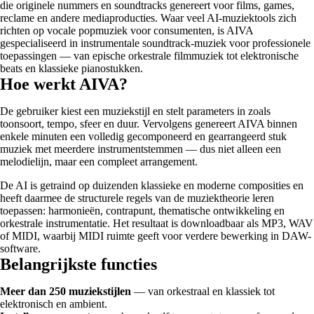
die originele nummers en soundtracks genereert voor films, games,
reclame en andere mediaproducties. Waar veel AI-muziektools zich
richten op vocale popmuziek voor consumenten, is AIVA
gespecialiseerd in instrumentale soundtrack-muziek voor professionele
toepassingen — van epische orkestrale filmmuziek tot elektronische
beats en klassieke pianostukken.
Hoe werkt AIVA?
De gebruiker kiest een muziekstijl en stelt parameters in zoals
toonsoort, tempo, sfeer en duur. Vervolgens genereert AIVA binnen
enkele minuten een volledig gecomponeerd en gearrangeerd stuk
muziek met meerdere instrumentstemmen — dus niet alleen een
melodielijn, maar een compleet arrangement.
De AI is getraind op duizenden klassieke en moderne composities en
heeft daarmee de structurele regels van de muziektheorie leren
toepassen: harmonieën, contrapunt, thematische ontwikkeling en
orkestrale instrumentatie. Het resultaat is downloadbaar als MP3, WAV
of MIDI, waarbij MIDI ruimte geeft voor verdere bewerking in DAW-
software.
Belangrijkste functies
Meer dan 250 muziekstijlen
— van orkestraal en klassiek tot
elektronisch en ambient.