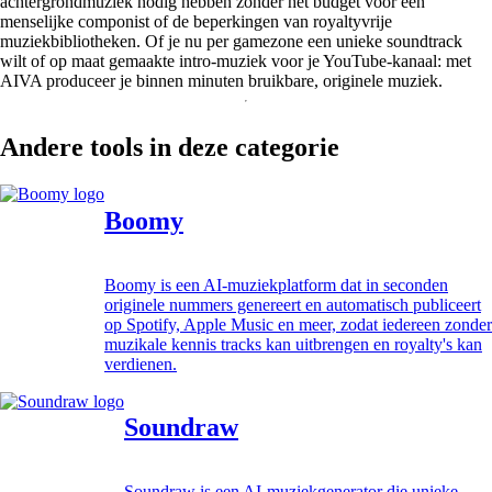
achtergrondmuziek nodig hebben zonder het budget voor een
menselijke componist of de beperkingen van royaltyvrije
muziekbibliotheken. Of je nu per gamezone een unieke soundtrack
wilt of op maat gemaakte intro-muziek voor je YouTube-kanaal: met
AIVA produceer je binnen minuten bruikbare, originele muziek.
Andere tools in deze categorie
Boomy
Boomy is een AI-muziekplatform dat in seconden
originele nummers genereert en automatisch publiceert
op Spotify, Apple Music en meer, zodat iedereen zonder
muzikale kennis tracks kan uitbrengen en royalty's kan
verdienen.
Soundraw
Soundraw is een AI-muziekgenerator die unieke,