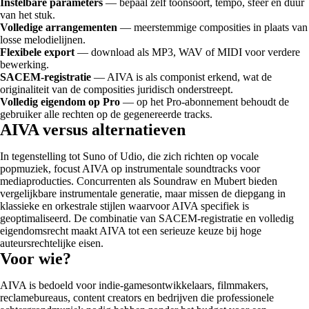
Instelbare parameters
— bepaal zelf toonsoort, tempo, sfeer en duur
van het stuk.
Volledige arrangementen
— meerstemmige composities in plaats van
losse melodielijnen.
Flexibele export
— download als MP3, WAV of MIDI voor verdere
bewerking.
SACEM-registratie
— AIVA is als componist erkend, wat de
originaliteit van de composities juridisch onderstreept.
Volledig eigendom op Pro
— op het Pro-abonnement behoudt de
gebruiker alle rechten op de gegenereerde tracks.
AIVA versus alternatieven
In tegenstelling tot Suno of Udio, die zich richten op vocale
popmuziek, focust AIVA op instrumentale soundtracks voor
mediaproducties. Concurrenten als Soundraw en Mubert bieden
vergelijkbare instrumentale generatie, maar missen de diepgang in
klassieke en orkestrale stijlen waarvoor AIVA specifiek is
geoptimaliseerd. De combinatie van SACEM-registratie en volledig
eigendomsrecht maakt AIVA tot een serieuze keuze bij hoge
auteursrechtelijke eisen.
Voor wie?
AIVA is bedoeld voor indie-gamesontwikkelaars, filmmakers,
reclamebureaus, content creators en bedrijven die professionele