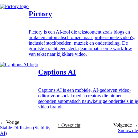
Pictory
Pictory is een AI-tool die tekstcontent zoals blogs en
artikelen automatisch omzet naar professionele video's,
inclusief stockbeelden, muziek en ondertiteling. De
grootste kracht: een sterk geautomatiseerde workflow
van tekst naar kijkklare video.
Captions AI
Captions AI is een mobiele, AI-gedreven video-
editor voor social media creators die binnen
seconden automatisch nauwkeurige ondertitels in je
video brandt.
← Vorige
Volgende →
↑ Overzicht
Stable Diffusion (Stability
Sudowrite
AI)