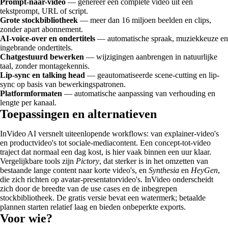
Prompt-naar-video
— genereer een complete video uit een
tekstprompt, URL of script.
Grote stockbibliotheek
— meer dan 16 miljoen beelden en clips,
zonder apart abonnement.
AI-voice-over en ondertitels
— automatische spraak, muziekkeuze en
ingebrande ondertitels.
Chatgestuurd bewerken
— wijzigingen aanbrengen in natuurlijke
taal, zonder montagekennis.
Lip-sync en talking head
— geautomatiseerde scene-cutting en lip-
sync op basis van bewerkingspatronen.
Platformformaten
— automatische aanpassing van verhouding en
lengte per kanaal.
Toepassingen en alternatieven
InVideo AI versnelt uiteenlopende workflows: van explainer-video's
en productvideo's tot sociale-mediacontent. Een concept-tot-video
traject dat normaal een dag kost, is hier vaak binnen een uur klaar.
Vergelijkbare tools zijn
Pictory
, dat sterker is in het omzetten van
bestaande lange content naar korte video's, en
Synthesia
en
HeyGen
,
die zich richten op avatar-presentatorvideo's. InVideo onderscheidt
zich door de breedte van de use cases en de inbegrepen
stockbibliotheek. De gratis versie bevat een watermerk; betaalde
plannen starten relatief laag en bieden onbeperkte exports.
Voor wie?