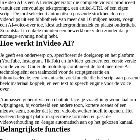
InVideo AI is een AI-videogenerator die complete video's produceert
vanuit een eenvoudige tekstprompt, een artikel-URL of een eigen
script. De tool selecteert automatisch passende stockbeelden en
videoclips uit een bibliotheek van meer dan 16 miljoen assets, voegt
een AI-voice-over toe, kiest achtergrondmuziek en plaatst ondertitels.
Zo ontstaat in enkele minuten een bewerkbare video zonder dat je
montage-ervaring nodig hebt.
Hoe werkt InVideo AI?
Je geeft een onderwerp op, specificeert de doelgroep en het platform
(YouTube, Instagram, TikTok) en InVideo genereert een eerste versie
van de video. Onder de motorkap combineert de tool meerdere AI-
technologieën: een taalmodel voor de scriptgeneratie en
inhoudsselectie, een semantische zoekfunctie die het script aan passend
beeldmateriaal koppelt, en een text-to-speech engine voor de voice-
over.
Aanpassen gebeurt via een chatinterface: je vraagt in gewone taal om
wijzigingen, bijvoorbeeld een andere toon, kortere scenes of een
nieuwe stem, zonder dat je een videobewerker hoeft te openen. Het
systeem begrijpt platform-specifieke formaten en past de
videoverhouding en -lengte automatisch aan op het gekozen kanaal.
Belangrijkste functies