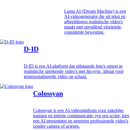
Luma AI (Dream Machine) is een
AI-videogenerator die uit tekst en
afbeeldingen realistische video's
maakt met opvallend vloeiende,
consistente beweging.
D-ID
D-ID is een AI-platform dat stilstaande foto's omzet in
realistische sprekende video's met lip-sync, ideaal voor
gepersonaliseerde video op schaal.
Colossyan
Colossyan is een AI-videoplatform voor zakelijke
training en interne communicatie: typ een script, kies
een AI-presentator en genereer professionele video's
zonder camera of acteurs.