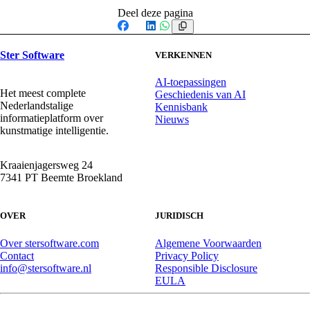
Deel deze pagina
Facebook
X
LinkedIn
WhatsApp
Ster Software
VERKENNEN
AI-toepassingen
Het meest complete
Geschiedenis van AI
Nederlandstalige
Kennisbank
informatieplatform over
Nieuws
kunstmatige intelligentie.
Kraaienjagersweg 24
7341 PT Beemte Broekland
OVER
JURIDISCH
Over stersoftware.com
Algemene Voorwaarden
Contact
Privacy Policy
info@stersoftware.nl
Responsible Disclosure
EULA