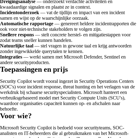
Dreigingsanalyse
— onderzoekt verdachte activiteiten en
kwaadaardige signalen en plaatst ze in context.
Incidentonderzoek
— vat de tijdlijn en impact van een incident
samen en wijst op de waarschijnlijke oorzaak.
Automatische rapportage
— genereert heldere incidentrapporten die
ook voor niet-technische stakeholders te volgen zijn.
Snellere respons
— stelt concrete herstel- en mitigatiestappen voor
zodat teams sneller kunnen handelen.
Natuurlijke taal
— stel vragen in gewone taal en krijg antwoorden
zonder ingewikkelde querytalen te kennen.
Integraties
— werkt samen met Microsoft Defender, Sentinel en
andere securityproducten.
Toepassingen en prijs
Security Copilot wordt vooral ingezet in Security Operations Centers
(SOC's) voor incident response, threat hunting en het verlagen van de
werkdruk bij schaarse securityspecialisten. Microsoft hanteert een
verbruiksgebaseerd model met Security Compute Units (SCU's),
waardoor organisaties capaciteit kunnen op- en afschalen naar
behoefte.
Voor wie?
Microsoft Security Copilot is bedoeld voor securityteams, SOC-
analisten en IT-beheerders die al gebruikmaken van het Microsoft-