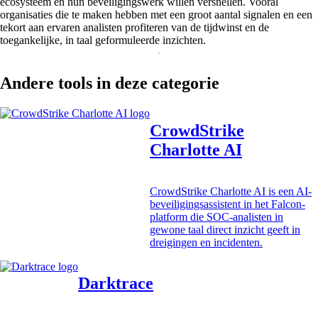
ecosysteem en hun beveiligingswerk willen versnellen. Vooral
organisaties die te maken hebben met een groot aantal signalen en een
tekort aan ervaren analisten profiteren van de tijdwinst en de
toegankelijke, in taal geformuleerde inzichten.
Andere tools in deze categorie
CrowdStrike
Charlotte AI
CrowdStrike Charlotte AI is een AI-
beveiligingsassistent in het Falcon-
platform die SOC-analisten in
gewone taal direct inzicht geeft in
dreigingen en incidenten.
Darktrace