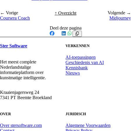
← Vorige
Volgende →
↑ Overzicht
Coursera Coach
Midjourney
Deel deze pagina
Facebook
X
LinkedIn
WhatsApp
Ster Software
VERKENNEN
AI-toepassingen
Het meest complete
Geschiedenis van AI
Nederlandstalige
Kennisbank
informatieplatform over
Nieuws
kunstmatige intelligentie.
Kraaienjagersweg 24
7341 PT Beemte Broekland
OVER
JURIDISCH
Over stersoftware.com
Algemene Voorwaarden
Contact
Privacy Policy