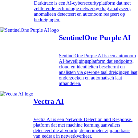
Darktrace is een AI-cybersecurityplatform dat met
zelflerende technologie netwerkgedrag analyseert,
anomalieën detecteert en autonoom reageert op
bedreigingen.
SentinelOne Purple AI
SentinelOne Purple AI is een autonoom
AI-beveiligingsplatform dat endpoints,
cloud en identiteiten beschermt en
analisten via gewone taal dreigingen laat
onderzoeken en automatisch laat
afhandelen.
Vectra AI
Vectra AI is een Network Detection and Response-
platform dat met machine learning aanvallers
detecteert die al voorbij de perimeter zijn, op basis
van gedrag in netwerkverkeer.