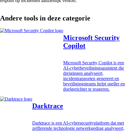
respons op incidenten aanzienlijk verkort.
Andere tools in deze categorie
Microsoft Security
Copilot
Microsoft Security Copilot is een
AI-cyberbeveiligingsassistent die
dreigingen analyseert,
incidentrapporten genereert en
beveiligingsteams helpt sneller en
doelgerichter te reageren.
Darktrace
Darktrace is een AI-cybersecurityplatform dat met
zelflerende technologie netwerkgedrag analyseert,