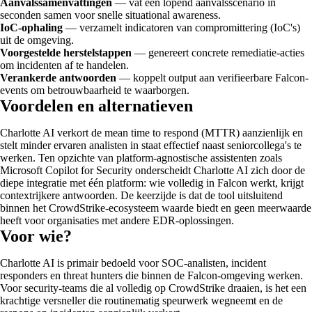
Aanvalssamenvattingen
— vat een lopend aanvalsscenario in
seconden samen voor snelle situational awareness.
IoC-ophaling
— verzamelt indicatoren van compromittering (IoC's)
uit de omgeving.
Voorgestelde herstelstappen
— genereert concrete remediatie-acties
om incidenten af te handelen.
Verankerde antwoorden
— koppelt output aan verifieerbare Falcon-
events om betrouwbaarheid te waarborgen.
Voordelen en alternatieven
Charlotte AI verkort de mean time to respond (MTTR) aanzienlijk en
stelt minder ervaren analisten in staat effectief naast seniorcollega's te
werken. Ten opzichte van platform-agnostische assistenten zoals
Microsoft Copilot for Security onderscheidt Charlotte AI zich door de
diepe integratie met één platform: wie volledig in Falcon werkt, krijgt
contextrijkere antwoorden. De keerzijde is dat de tool uitsluitend
binnen het CrowdStrike-ecosysteem waarde biedt en geen meerwaarde
heeft voor organisaties met andere EDR-oplossingen.
Voor wie?
Charlotte AI is primair bedoeld voor SOC-analisten, incident
responders en threat hunters die binnen de Falcon-omgeving werken.
Voor security-teams die al volledig op CrowdStrike draaien, is het een
krachtige versneller die routinematig speurwerk wegneemt en de