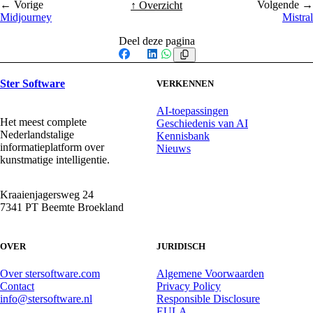
← Vorige
Volgende →
↑ Overzicht
Midjourney
Mistral
Deel deze pagina
Facebook
X
LinkedIn
WhatsApp
Ster Software
VERKENNEN
AI-toepassingen
Het meest complete
Geschiedenis van AI
Nederlandstalige
Kennisbank
informatieplatform over
Nieuws
kunstmatige intelligentie.
Kraaienjagersweg 24
7341 PT Beemte Broekland
OVER
JURIDISCH
Over stersoftware.com
Algemene Voorwaarden
Contact
Privacy Policy
info@stersoftware.nl
Responsible Disclosure
EULA