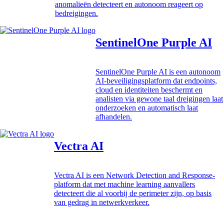
anomalieën detecteert en autonoom reageert op
bedreigingen.
SentinelOne Purple AI
SentinelOne Purple AI is een autonoom
AI-beveiligingsplatform dat endpoints,
cloud en identiteiten beschermt en
analisten via gewone taal dreigingen laat
onderzoeken en automatisch laat
afhandelen.
Vectra AI
Vectra AI is een Network Detection and Response-
platform dat met machine learning aanvallers
detecteert die al voorbij de perimeter zijn, op basis
van gedrag in netwerkverkeer.