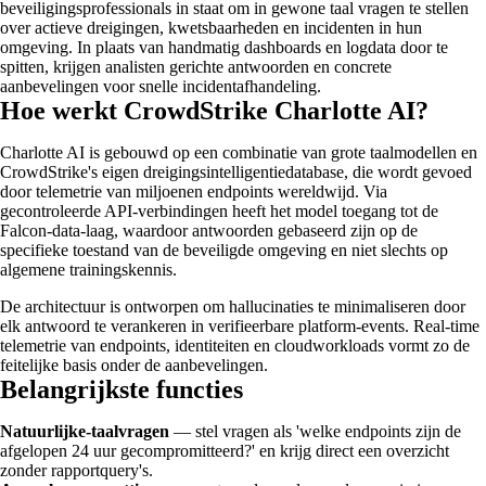
beveiligingsprofessionals in staat om in gewone taal vragen te stellen
over actieve dreigingen, kwetsbaarheden en incidenten in hun
omgeving. In plaats van handmatig dashboards en logdata door te
spitten, krijgen analisten gerichte antwoorden en concrete
aanbevelingen voor snelle incidentafhandeling.
Hoe werkt CrowdStrike Charlotte AI?
Charlotte AI is gebouwd op een combinatie van grote taalmodellen en
CrowdStrike's eigen dreigingsintelligentiedatabase, die wordt gevoed
door telemetrie van miljoenen endpoints wereldwijd. Via
gecontroleerde API-verbindingen heeft het model toegang tot de
Falcon-data-laag, waardoor antwoorden gebaseerd zijn op de
specifieke toestand van de beveiligde omgeving en niet slechts op
algemene trainingskennis.
De architectuur is ontworpen om hallucinaties te minimaliseren door
elk antwoord te verankeren in verifieerbare platform-events. Real-time
telemetrie van endpoints, identiteiten en cloudworkloads vormt zo de
feitelijke basis onder de aanbevelingen.
Belangrijkste functies
Natuurlijke-taalvragen
— stel vragen als 'welke endpoints zijn de
afgelopen 24 uur gecompromitteerd?' en krijg direct een overzicht
zonder rapportquery's.