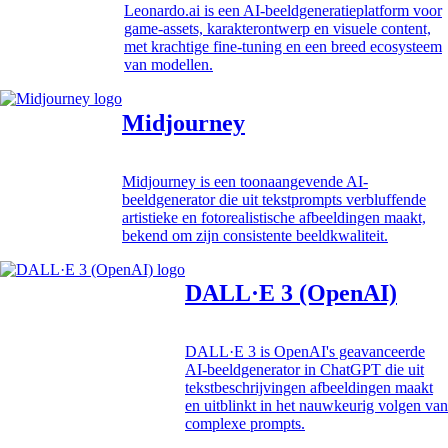
Leonardo.ai is een AI-beeldgeneratieplatform voor
game-assets, karakterontwerp en visuele content,
met krachtige fine-tuning en een breed ecosysteem
van modellen.
Midjourney
Midjourney is een toonaangevende AI-
beeldgenerator die uit tekstprompts verbluffende
artistieke en fotorealistische afbeeldingen maakt,
bekend om zijn consistente beeldkwaliteit.
DALL·E 3 (OpenAI)
DALL·E 3 is OpenAI's geavanceerde
AI-beeldgenerator in ChatGPT die uit
tekstbeschrijvingen afbeeldingen maakt
en uitblinkt in het nauwkeurig volgen van
complexe prompts.