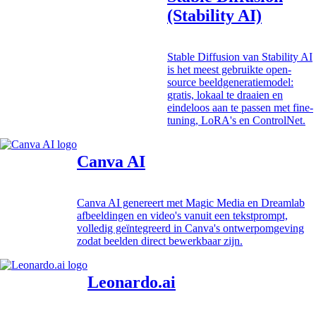
(Stability AI)
Stable Diffusion van Stability AI
is het meest gebruikte open-
source beeldgeneratiemodel:
gratis, lokaal te draaien en
eindeloos aan te passen met fine-
tuning, LoRA's en ControlNet.
Canva AI
Canva AI genereert met Magic Media en Dreamlab
afbeeldingen en video's vanuit een tekstprompt,
volledig geïntegreerd in Canva's ontwerpomgeving
zodat beelden direct bewerkbaar zijn.
Leonardo.ai