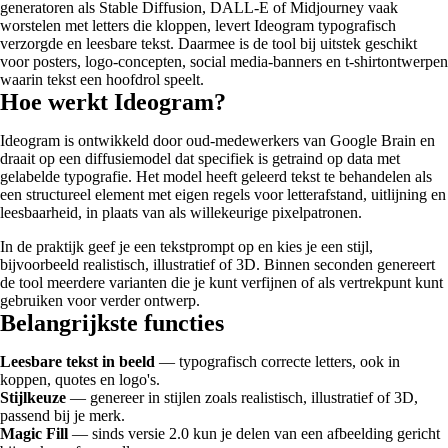
generatoren als Stable Diffusion, DALL-E of Midjourney vaak
worstelen met letters die kloppen, levert Ideogram typografisch
verzorgde en leesbare tekst. Daarmee is de tool bij uitstek geschikt
voor posters, logo-concepten, social media-banners en t-shirtontwerpen
waarin tekst een hoofdrol speelt.
Hoe werkt Ideogram?
Ideogram is ontwikkeld door oud-medewerkers van Google Brain en
draait op een diffusiemodel dat specifiek is getraind op data met
gelabelde typografie. Het model heeft geleerd tekst te behandelen als
een structureel element met eigen regels voor letterafstand, uitlijning en
leesbaarheid, in plaats van als willekeurige pixelpatronen.
In de praktijk geef je een tekstprompt op en kies je een stijl,
bijvoorbeeld realistisch, illustratief of 3D. Binnen seconden genereert
de tool meerdere varianten die je kunt verfijnen of als vertrekpunt kunt
gebruiken voor verder ontwerp.
Belangrijkste functies
Leesbare tekst in beeld
— typografisch correcte letters, ook in
koppen, quotes en logo's.
Stijlkeuze
— genereer in stijlen zoals realistisch, illustratief of 3D,
passend bij je merk.
Magic Fill
— sinds versie 2.0 kun je delen van een afbeelding gericht