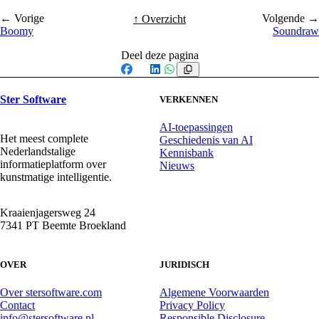
← Vorige
Volgende →
↑ Overzicht
Boomy
Soundraw
Deel deze pagina
Facebook
X
LinkedIn
WhatsApp
Ster Software
VERKENNEN
AI-toepassingen
Het meest complete
Geschiedenis van AI
Nederlandstalige
Kennisbank
informatieplatform over
Nieuws
kunstmatige intelligentie.
Kraaienjagersweg 24
7341 PT Beemte Broekland
OVER
JURIDISCH
Over stersoftware.com
Algemene Voorwaarden
Contact
Privacy Policy
info@stersoftware.nl
Responsible Disclosure