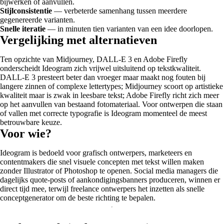
bijwerken of aanvullen.
Stijlconsistentie
— verbeterde samenhang tussen meerdere
gegenereerde varianten.
Snelle iteratie
— in minuten tien varianten van een idee doorlopen.
Vergelijking met alternatieven
Ten opzichte van Midjourney, DALL-E 3 en Adobe Firefly
onderscheidt Ideogram zich vrijwel uitsluitend op tekstkwaliteit.
DALL-E 3 presteert beter dan vroeger maar maakt nog fouten bij
langere zinnen of complexe lettertypes; Midjourney scoort op artistieke
kwaliteit maar is zwak in leesbare tekst; Adobe Firefly richt zich meer
op het aanvullen van bestaand fotomateriaal. Voor ontwerpen die staan
of vallen met correcte typografie is Ideogram momenteel de meest
betrouwbare keuze.
Voor wie?
Ideogram is bedoeld voor grafisch ontwerpers, marketeers en
contentmakers die snel visuele concepten met tekst willen maken
zonder Illustrator of Photoshop te openen. Social media managers die
dagelijks quote-posts of aankondigingsbanners produceren, winnen er
direct tijd mee, terwijl freelance ontwerpers het inzetten als snelle
conceptgenerator om de beste richting te bepalen.