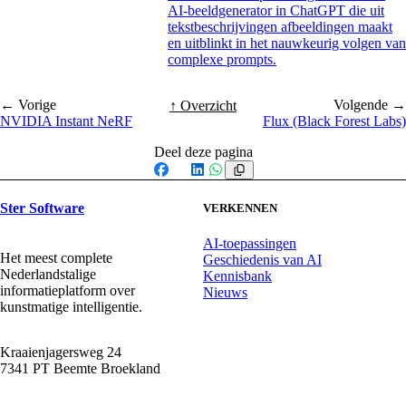
AI-beeldgenerator in ChatGPT die uit
tekstbeschrijvingen afbeeldingen maakt
en uitblinkt in het nauwkeurig volgen van
complexe prompts.
← Vorige
Volgende →
↑ Overzicht
NVIDIA Instant NeRF
Flux (Black Forest Labs)
Deel deze pagina
Facebook
X
LinkedIn
WhatsApp
Ster Software
VERKENNEN
AI-toepassingen
Het meest complete
Geschiedenis van AI
Nederlandstalige
Kennisbank
informatieplatform over
Nieuws
kunstmatige intelligentie.
Kraaienjagersweg 24
7341 PT Beemte Broekland