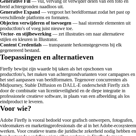
Generative Fill
— vul, vervang of verwijder delen van een foto en
breid achtergronden naadloos uit.
Generative Expand
— vergroot het beeldformaat zodat het past op
verschillende platforms en formaten.
Objecten verwijderen of toevoegen
— haal storende elementen uit
productfoto's of voeg juist nieuwe toe.
Vector- en stijlbewerking
— zet illustraties om naar alternatieve
stijlen en kleuren in Illustrator.
Content Credentials
— transparante herkomstgegevens bij elk
gegenereerd bestand.
Toepassingen en alternatieven
Firefly bewijst zijn waarde bij taken als het opschonen van
productfoto's, het maken van achtergrondvarianten voor campagnes en
het snel aanpassen van beeldformaten. Tegenover concurrenten als
Midjourney, Stable Diffusion en DALL-E onderscheidt Firefly zich
door de combinatie van licentieveiligheid en de diepe integratie in
professionele creatieve software, in plaats van een afbeelding als los
eindproduct te leveren.
Voor wie?
Adobe Firefly is vooral bedoeld voor grafisch ontwerpers, fotografen,
videomakers en marketingprofessionals die al in het Adobe-ecosysteem
werken. Voor creatieve teams die juridische zekerheid nodig hebben en