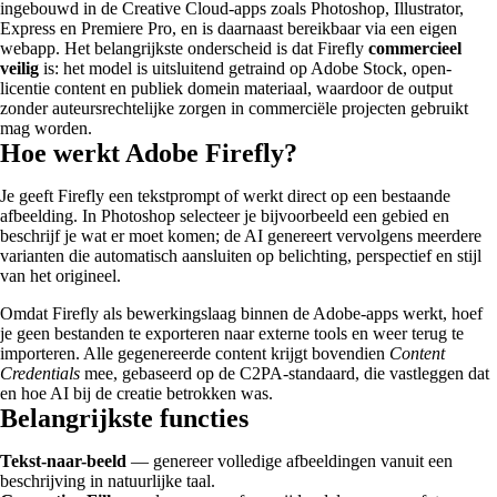
ingebouwd in de Creative Cloud-apps zoals Photoshop, Illustrator,
Express en Premiere Pro, en is daarnaast bereikbaar via een eigen
webapp. Het belangrijkste onderscheid is dat Firefly
commercieel
veilig
is: het model is uitsluitend getraind op Adobe Stock, open-
licentie content en publiek domein materiaal, waardoor de output
zonder auteursrechtelijke zorgen in commerciële projecten gebruikt
mag worden.
Hoe werkt Adobe Firefly?
Je geeft Firefly een tekstprompt of werkt direct op een bestaande
afbeelding. In Photoshop selecteer je bijvoorbeeld een gebied en
beschrijf je wat er moet komen; de AI genereert vervolgens meerdere
varianten die automatisch aansluiten op belichting, perspectief en stijl
van het origineel.
Omdat Firefly als bewerkingslaag binnen de Adobe-apps werkt, hoef
je geen bestanden te exporteren naar externe tools en weer terug te
importeren. Alle gegenereerde content krijgt bovendien
Content
Credentials
mee, gebaseerd op de C2PA-standaard, die vastleggen dat
en hoe AI bij de creatie betrokken was.
Belangrijkste functies
Tekst-naar-beeld
— genereer volledige afbeeldingen vanuit een
beschrijving in natuurlijke taal.