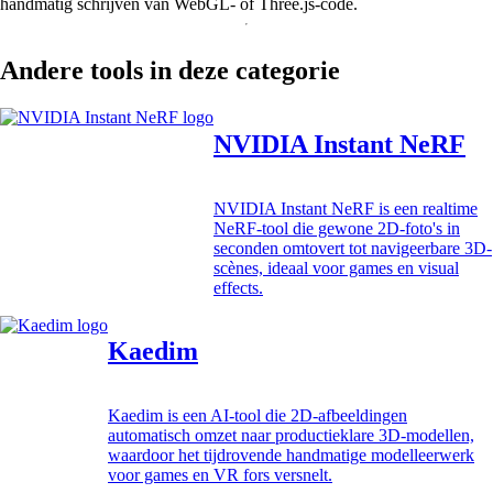
handmatig schrijven van WebGL- of Three.js-code.
Andere tools in deze categorie
NVIDIA Instant NeRF
NVIDIA Instant NeRF is een realtime
NeRF-tool die gewone 2D-foto's in
seconden omtovert tot navigeerbare 3D-
scènes, ideaal voor games en visual
effects.
Kaedim
Kaedim is een AI-tool die 2D-afbeeldingen
automatisch omzet naar productieklare 3D-modellen,
waardoor het tijdrovende handmatige modelleerwerk
voor games en VR fors versnelt.