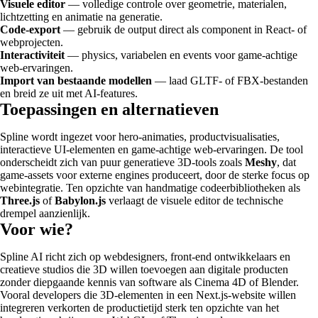
Visuele editor
— volledige controle over geometrie, materialen,
lichtzetting en animatie na generatie.
Code-export
— gebruik de output direct als component in React- of
webprojecten.
Interactiviteit
— physics, variabelen en events voor game-achtige
web-ervaringen.
Import van bestaande modellen
— laad GLTF- of FBX-bestanden
en breid ze uit met AI-features.
Toepassingen en alternatieven
Spline wordt ingezet voor hero-animaties, productvisualisaties,
interactieve UI-elementen en game-achtige web-ervaringen. De tool
onderscheidt zich van puur generatieve 3D-tools zoals
Meshy
, dat
game-assets voor externe engines produceert, door de sterke focus op
webintegratie. Ten opzichte van handmatige codeerbibliotheken als
Three.js
of
Babylon.js
verlaagt de visuele editor de technische
drempel aanzienlijk.
Voor wie?
Spline AI richt zich op webdesigners, front-end ontwikkelaars en
creatieve studios die 3D willen toevoegen aan digitale producten
zonder diepgaande kennis van software als Cinema 4D of Blender.
Vooral developers die 3D-elementen in een Next.js-website willen
integreren verkorten de productietijd sterk ten opzichte van het