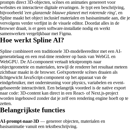
prompts direct 3D-objecten, scènes en animaties genereert voor
websites en interactieve digitale ervaringen. Je typt een beschrijving,
bijvoorbeeld
'een glanzende blauwe planeet met roterende ring'
, en
Spline maakt het object inclusief materialen en basisanimatie aan, die je
vervolgens verder verfijnt in de visuele editor. Doordat alles in de
browser draait, is er geen software-installatie nodig en werkt
samenwerken vergelijkbaar met Figma.
Hoe werkt Spline AI?
Spline combineert een traditionele 3D-modelleereditor met een AI-
generatielaag en een real-time renderer op basis van WebGL en
WebGPU. De AI-component vertaalt tekstprompts naar
objectgeometrie en materialen, terwijl de renderer het resultaat meteen
zichtbaar maakt in de browser. Geëxporteerde scènes draaien als
lichtgewicht JavaScript-component op het apparaat van de
eindgebruiker, met ondersteuning voor physics, variabelen en event-
gebaseerde interactiviteit. Een belangrijk voordeel is de native export
naar code: 3D-content kan direct in een React- of Next.js-project
worden ingebouwd zonder dat je zelf een rendering engine hoeft op te
zetten.
Belangrijkste functies
AI-prompt-naar-3D
— genereer objecten, materialen en
basisanimatie vanuit een tekstbeschrijving.