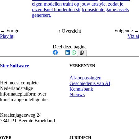
eigen modellen traint op jouw artstyle, zodat je
razendsnel honderden stijlconsistente game-assets
genereert.
← Vorige
Volgende →
↑ Overzicht
Play.ht
Viz.ai
Deel deze pagina
Facebook
X
LinkedIn
WhatsApp
Ster Software
VERKENNEN
AI-toepassingen
Het meest complete
Geschiedenis van AI
Nederlandstalige
Kennisbank
informatieplatform over
Nieuws
kunstmatige intelligentie.
Kraaienjagersweg 24
7341 PT Beemte Broekland
OVER
JURIDISCH