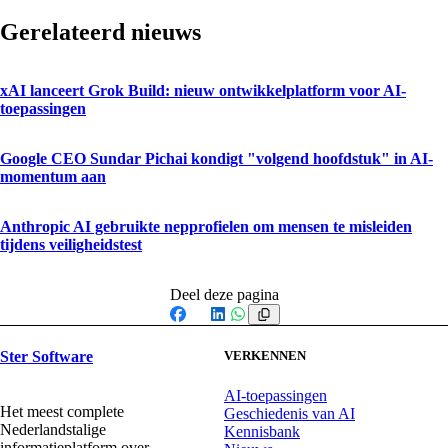
Gerelateerd nieuws
xAI lanceert Grok Build: nieuw ontwikkelplatform voor AI-
toepassingen
Google CEO Sundar Pichai kondigt "volgend hoofdstuk" in AI-
momentum aan
Anthropic AI gebruikte nepprofielen om mensen te misleiden
tijdens veiligheidstest
Deel deze pagina
Facebook
X
LinkedIn
WhatsApp
Ster Software
VERKENNEN
AI-toepassingen
Het meest complete
Geschiedenis van AI
Nederlandstalige
Kennisbank
informatieplatform over