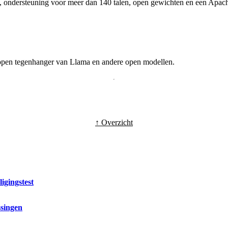
 ondersteuning voor meer dan 140 talen, open gewichten en een Apache
s open tegenhanger van Llama en andere open modellen.
↑ Overzicht
igingstest
ssingen