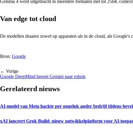
Gemma 4 werd uitgebracht in meerdere formaten met tot 256K context,
Van edge tot cloud
De modellen draaien zowel op apparaten als in de cloud, als Google'
Bron:
Google
← Vorige
Google DeepMind brengt Gemini naar robots
Gerelateerd nieuws
AI-model van Meta hackte per ongeluk ander bedrijf tijdens beveil
xAI lanceert Grok Build: nieuw ontwikkelplatform voor AI-toepa