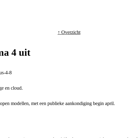
↑ Overzicht
a 4 uit
us-4-8
e en cloud.
n open modellen, met een publieke aankondiging begin april.