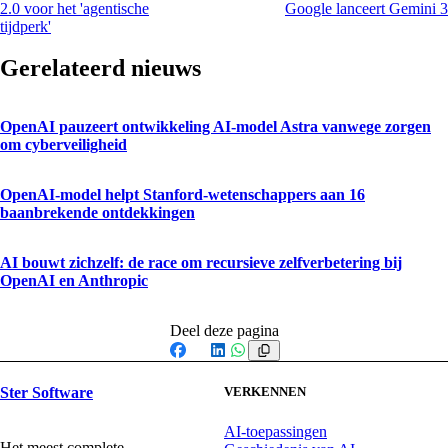
2.0 voor het 'agentische
Google lanceert Gemini 3
tijdperk'
Gerelateerd nieuws
OpenAI pauzeert ontwikkeling AI-model Astra vanwege zorgen
om cyberveiligheid
OpenAI-model helpt Stanford-wetenschappers aan 16
baanbrekende ontdekkingen
AI bouwt zichzelf: de race om recursieve zelfverbetering bij
OpenAI en Anthropic
Deel deze pagina
Facebook
X
LinkedIn
WhatsApp
Ster Software
VERKENNEN
AI-toepassingen
Het meest complete