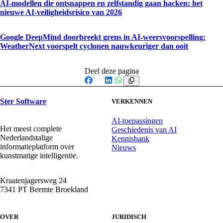
AI-modellen die ontsnappen en zelfstandig gaan hacken: het
nieuwe AI-veiligheidsrisico van 2026
Google DeepMind doorbreekt grens in AI-weersvoorspelling:
WeatherNext voorspelt cyclonen nauwkeuriger dan ooit
Deel deze pagina
Facebook
X
LinkedIn
WhatsApp
Ster Software
VERKENNEN
AI-toepassingen
Het meest complete
Geschiedenis van AI
Nederlandstalige
Kennisbank
informatieplatform over
Nieuws
kunstmatige intelligentie.
Kraaienjagersweg 24
7341 PT Beemte Broekland
OVER
JURIDISCH