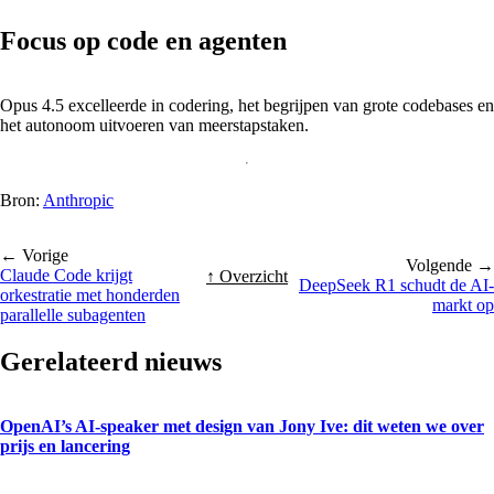
Focus op code en agenten
Opus 4.5 excelleerde in codering, het begrijpen van grote codebases en
het autonoom uitvoeren van meerstapstaken.
Bron:
Anthropic
← Vorige
Volgende →
Claude Code krijgt
↑ Overzicht
DeepSeek R1 schudt de AI-
orkestratie met honderden
markt op
parallelle subagenten
Gerelateerd nieuws
OpenAI’s AI-speaker met design van Jony Ive: dit weten we over
prijs en lancering