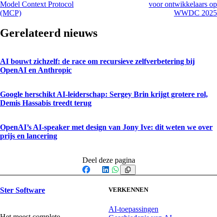
Model Context Protocol
voor ontwikkelaars op
(MCP)
WWDC 2025
Gerelateerd nieuws
AI bouwt zichzelf: de race om recursieve zelfverbetering bij
OpenAI en Anthropic
Google herschikt AI-leiderschap: Sergey Brin krijgt grotere rol,
Demis Hassabis treedt terug
OpenAI’s AI-speaker met design van Jony Ive: dit weten we over
prijs en lancering
Deel deze pagina
Facebook
X
LinkedIn
WhatsApp
Ster Software
VERKENNEN
AI-toepassingen
Het meest complete