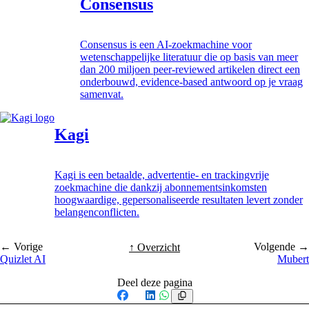
Consensus
Consensus is een AI-zoekmachine voor
wetenschappelijke literatuur die op basis van meer
dan 200 miljoen peer-reviewed artikelen direct een
onderbouwd, evidence-based antwoord op je vraag
samenvat.
Kagi
Kagi is een betaalde, advertentie- en trackingvrije
zoekmachine die dankzij abonnementsinkomsten
hoogwaardige, gepersonaliseerde resultaten levert zonder
belangenconflicten.
← Vorige
Volgende →
↑ Overzicht
Quizlet AI
Mubert
Deel deze pagina
Facebook
X
LinkedIn
WhatsApp