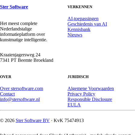
Ster Software
VERKENNEN
AI-toepassingen
Het meest complete
Geschiedenis van AI
Nederlandstalige
Kennisbank
informatieplatform over
Nieuws
kunstmatige intelligentie.
Kraaienjagersweg 24
7341 PT Beemte Broekland
OVER
JURIDISCH
Over stersoftware.com
Algemene Voorwaarden
Contact
Privacy Policy
info@stersoftware.nl
Responsible Disclosure
EULA
© 2026
Ster Software BV
· KvK 75474913