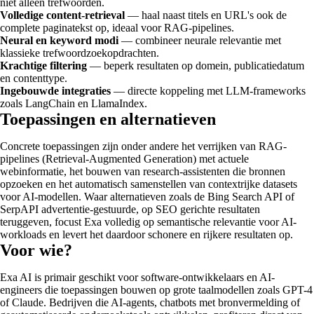
niet alleen trefwoorden.
Volledige content-retrieval
— haal naast titels en URL's ook de
complete paginatekst op, ideaal voor RAG-pipelines.
Neural en keyword modi
— combineer neurale relevantie met
klassieke trefwoordzoekopdrachten.
Krachtige filtering
— beperk resultaten op domein, publicatiedatum
en contenttype.
Ingebouwde integraties
— directe koppeling met LLM-frameworks
zoals LangChain en LlamaIndex.
Toepassingen en alternatieven
Concrete toepassingen zijn onder andere het verrijken van RAG-
pipelines (Retrieval-Augmented Generation) met actuele
webinformatie, het bouwen van research-assistenten die bronnen
opzoeken en het automatisch samenstellen van contextrijke datasets
voor AI-modellen. Waar alternatieven zoals de Bing Search API of
SerpAPI advertentie-gestuurde, op SEO gerichte resultaten
teruggeven, focust Exa volledig op semantische relevantie voor AI-
workloads en levert het daardoor schonere en rijkere resultaten op.
Voor wie?
Exa AI is primair geschikt voor software-ontwikkelaars en AI-
engineers die toepassingen bouwen op grote taalmodellen zoals GPT-4
of Claude. Bedrijven die AI-agents, chatbots met bronvermelding of