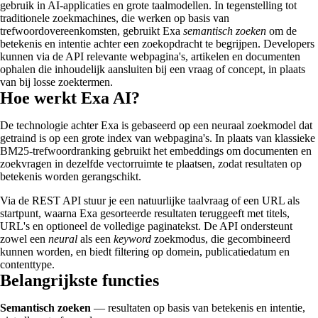
gebruik in AI-applicaties en grote taalmodellen. In tegenstelling tot
traditionele zoekmachines, die werken op basis van
trefwoordovereenkomsten, gebruikt Exa
semantisch zoeken
om de
betekenis en intentie achter een zoekopdracht te begrijpen. Developers
kunnen via de API relevante webpagina's, artikelen en documenten
ophalen die inhoudelijk aansluiten bij een vraag of concept, in plaats
van bij losse zoektermen.
Hoe werkt Exa AI?
De technologie achter Exa is gebaseerd op een neuraal zoekmodel dat
getraind is op een grote index van webpagina's. In plaats van klassieke
BM25-trefwoordranking gebruikt het embeddings om documenten en
zoekvragen in dezelfde vectorruimte te plaatsen, zodat resultaten op
betekenis worden gerangschikt.
Via de REST API stuur je een natuurlijke taalvraag of een URL als
startpunt, waarna Exa gesorteerde resultaten teruggeeft met titels,
URL's en optioneel de volledige paginatekst. De API ondersteunt
zowel een
neural
als een
keyword
zoekmodus, die gecombineerd
kunnen worden, en biedt filtering op domein, publicatiedatum en
contenttype.
Belangrijkste functies
Semantisch zoeken
— resultaten op basis van betekenis en intentie,