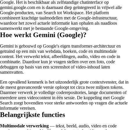
Google. Het is beschikbaar als zelfstandige chatinterface op
gemini.google.com en is daarnaast diep geïntegreerd in vrijwel alle
Google-producten, van Search tot Workspace. Het platform
combineert krachtige taalmodellen met de Google-infrastructuur,
waardoor het zowel actuele informatie kan ophalen als naadloos
samenwerkt met je bestaande Google-omgeving.
Hoe werkt Gemini (Google)?
Gemini is gebouwd op Google's eigen transformer-architectuur en
getraind op een mix van webdata, boeken, code en multimodale
content. Het verwerkt tekst, afbeeldingen, audio, video en code in
combinatie. Daardoor kun je vragen stellen over een foto, code
debuggen op basis van een screenshot of video-inhoud laten
samenvatten.
Een opvallend kenmerk is het uitzonderlijk grote contextvenster, dat in
de meest geavanceerde versie oploopt tot circa twee miljoen tokens.
Daarmee verwerk je volledige coderepositories, lange documenten of
meerdere uren videocontent in één sessie. De koppeling met Google
Search zorgt bovendien voor sterke antwoorden op vragen die actuele
informatie vereisen.
Belangrijkste functies
Multimodale verwerking
— tekst, beeld, audio, video en code