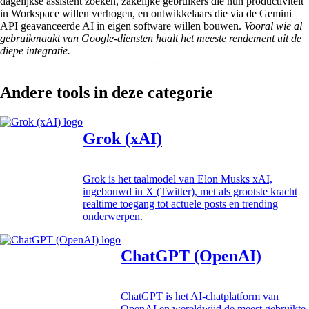
dagelijkse assistent zoeken, zakelijke gebruikers die hun productiviteit
in Workspace willen verhogen, en ontwikkelaars die via de Gemini
API geavanceerde AI in eigen software willen bouwen.
Vooral wie al
gebruikmaakt van Google-diensten haalt het meeste rendement uit de
diepe integratie.
Andere tools in deze categorie
Grok (xAI)
Grok is het taalmodel van Elon Musks xAI,
ingebouwd in X (Twitter), met als grootste kracht
realtime toegang tot actuele posts en trending
onderwerpen.
ChatGPT (OpenAI)
ChatGPT is het AI-chatplatform van
OpenAI en wereldwijd de meest gebruikte