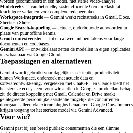
worden gecombineerd in één model, met sterke video-analyse.
Modelreeks
— van het snelle, kostenefficiënte Gemini Flash tot
krachtigere varianten voor complexe redeneertaken.
Workspace-integratie
— Gemini werkt rechtstreeks in Gmail, Docs,
Sheets en Slides.
Google Search-koppeling
— actuele, onderbouwde antwoorden in
plaats van puur offline kennis.
Groot contextvenster
— tot circa twee miljoen tokens voor lange
documenten en codebases.
Gemini API
— ontwikkelaars zetten de modellen in eigen applicaties
in, schaalbaar via Google Cloud.
Toepassingen en alternatieven
Gemini wordt gebruikt voor dagelijkse assistentie, productiviteit
binnen Workspace, onderzoek met actuele data en
softwareontwikkeling. Vergeleken met ChatGPT en Claude biedt het
het sterkste ecosysteem voor wie al diep in Google's productlandschap
zit: de directe koppeling met Gmail, Calendar en Drive maakt
geïntegreerde persoonlijke assistentie mogelijk die concurrenten
doorgaans alleen via externe plugins benaderen. Google One-abonnees
krijgen toegang tot het sterkste model via Gemini Advanced.
Voor wie?
Gemini past bij een breed publiek: consumenten die een slimme