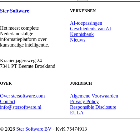
Facebook
X
LinkedIn
WhatsApp
Ster Software
VERKENNEN
AI-toepassingen
Het meest complete
Geschiedenis van AI
Nederlandstalige
Kennisbank
informatieplatform over
Nieuws
kunstmatige intelligentie.
Kraaienjagersweg 24
7341 PT Beemte Broekland
OVER
JURIDISCH
Over stersoftware.com
Algemene Voorwaarden
Contact
Privacy Policy
info@stersoftware.nl
Responsible Disclosure
EULA
© 2026
Ster Software BV
· KvK 75474913