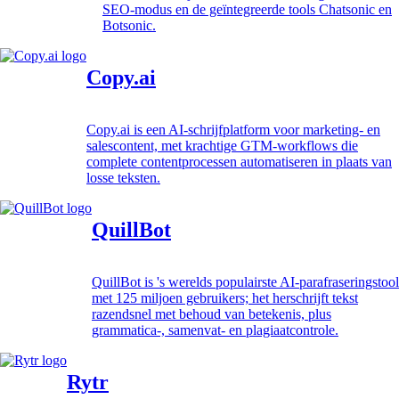
SEO-modus en de geïntegreerde tools Chatsonic en
Botsonic.
Copy.ai
Copy.ai is een AI-schrijfplatform voor marketing- en
salescontent, met krachtige GTM-workflows die
complete contentprocessen automatiseren in plaats van
losse teksten.
QuillBot
QuillBot is 's werelds populairste AI-parafraseringstool
met 125 miljoen gebruikers; het herschrijft tekst
razendsnel met behoud van betekenis, plus
grammatica-, samenvat- en plagiaatcontrole.
Rytr