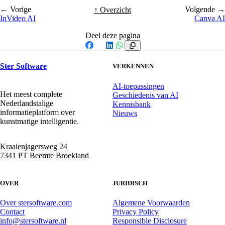
← Vorige
Volgende →
↑ Overzicht
InVideo AI
Canva AI
Deel deze pagina
Facebook
X
LinkedIn
WhatsApp
Ster Software
VERKENNEN
AI-toepassingen
Het meest complete
Geschiedenis van AI
Nederlandstalige
Kennisbank
informatieplatform over
Nieuws
kunstmatige intelligentie.
Kraaienjagersweg 24
7341 PT Beemte Broekland
OVER
JURIDISCH
Over stersoftware.com
Algemene Voorwaarden
Contact
Privacy Policy
info@stersoftware.nl
Responsible Disclosure