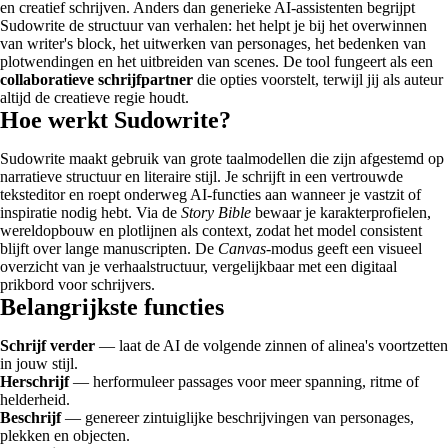
en creatief schrijven. Anders dan generieke AI-assistenten begrijpt
Sudowrite de structuur van verhalen: het helpt je bij het overwinnen
van writer's block, het uitwerken van personages, het bedenken van
plotwendingen en het uitbreiden van scenes. De tool fungeert als een
collaboratieve schrijfpartner
die opties voorstelt, terwijl jij als auteur
altijd de creatieve regie houdt.
Hoe werkt Sudowrite?
Sudowrite maakt gebruik van grote taalmodellen die zijn afgestemd op
narratieve structuur en literaire stijl. Je schrijft in een vertrouwde
teksteditor en roept onderweg AI-functies aan wanneer je vastzit of
inspiratie nodig hebt. Via de
Story Bible
bewaar je karakterprofielen,
wereldopbouw en plotlijnen als context, zodat het model consistent
blijft over lange manuscripten. De
Canvas
-modus geeft een visueel
overzicht van je verhaalstructuur, vergelijkbaar met een digitaal
prikbord voor schrijvers.
Belangrijkste functies
Schrijf verder
— laat de AI de volgende zinnen of alinea's voortzetten
in jouw stijl.
Herschrijf
— herformuleer passages voor meer spanning, ritme of
helderheid.
Beschrijf
— genereer zintuiglijke beschrijvingen van personages,
plekken en objecten.