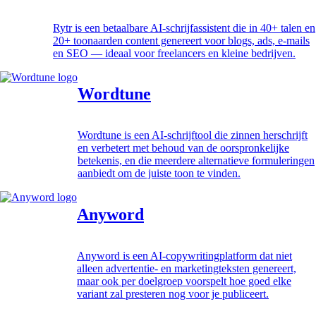
Rytr is een betaalbare AI-schrijfassistent die in 40+ talen en
20+ toonaarden content genereert voor blogs, ads, e-mails
en SEO — ideaal voor freelancers en kleine bedrijven.
Wordtune
Wordtune is een AI-schrijftool die zinnen herschrijft
en verbetert met behoud van de oorspronkelijke
betekenis, en die meerdere alternatieve formuleringen
aanbiedt om de juiste toon te vinden.
Anyword
Anyword is een AI-copywritingplatform dat niet
alleen advertentie- en marketingteksten genereert,
maar ook per doelgroep voorspelt hoe goed elke
variant zal presteren nog voor je publiceert.