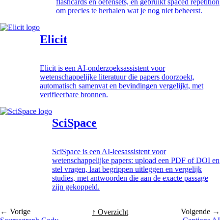
flashcards en oefensets, en gebruikt spaced repetition
om precies te herhalen wat je nog niet beheerst.
Elicit
Elicit is een AI-onderzoeksassistent voor
wetenschappelijke literatuur die papers doorzoekt,
automatisch samenvat en bevindingen vergelijkt, met
verifieerbare bronnen.
SciSpace
SciSpace is een AI-leesassistent voor
wetenschappelijke papers: upload een PDF of DOI en
stel vragen, laat begrippen uitleggen en vergelijk
studies, met antwoorden die aan de exacte passage
zijn gekoppeld.
← Vorige
Volgende →
↑ Overzicht