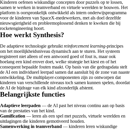
Kinderen oefenen wiskundige concepten door puzzels op te lossen,
samen te werken in teamverband en virtuele werelden te bouwen. Het
platform is oorspronkelijk ontwikkeld als intern onderwijsprogramma
voor de kinderen van SpaceX-medewerkers, met als doel dezelfde
nieuwsgierigheid en probleemoplossend denken te kweken die bij
rocketengineering hoort.
Hoe werkt Synthesis?
De adaptieve technologie gebruikt
reinforcement learning
-principes
om het moeilijkheidsniveau dynamisch aan te sturen. Het systeem
registreert niet alleen of een antwoord goed of fout is, maar ook
hoelang een kind erover doet, welke strategie het kiest en of het
consequent bepaalde fouten maakt. Op basis van die gedragsdata stelt
de AI een individueel leerpad samen dat aansluit bij de zone van naaste
ontwikkeling. De multiplayer-componenten zijn zo ontworpen dat
kinderen van verschillende niveaus toch samen kunnen spelen, doordat
de AI de bijdrage van elk kind afzonderlijk afstemt.
Belangrijkste functies
Adaptieve leerpaden
— de AI past het niveau continu aan op basis
van de prestaties van het kind.
Gamification
— leren als een spel met puzzels, virtuele werelden en
uitdagingen die kinderen gemotiveerd houden.
Samenwerking in teamverband
— kinderen leren wiskundige