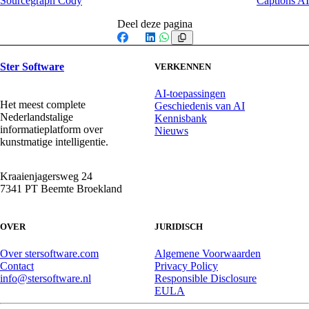
Sourcegraph Cody
Captions AI
Deel deze pagina
Facebook
X
LinkedIn
WhatsApp
Ster Software
VERKENNEN
AI-toepassingen
Het meest complete
Geschiedenis van AI
Nederlandstalige
Kennisbank
informatieplatform over
Nieuws
kunstmatige intelligentie.
Kraaienjagersweg 24
7341 PT Beemte Broekland
OVER
JURIDISCH
Over stersoftware.com
Algemene Voorwaarden
Contact
Privacy Policy
info@stersoftware.nl
Responsible Disclosure
EULA