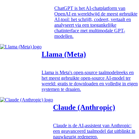
ChatGPT is het AI-chatplatform van
OpenAI en wereldwijd de meest gebruikte
AI-tool: het schrijft, codeert, vertaalt en
analyseert via een toegankelijke
chatinterface met multimodale GPT-
modellen.
Llama (Meta)
Llama is Meta's open-source taalmodelreeks en
het meest gebruikte open-source AI-model ter
wereld: gratis te downloaden en volledig in eigen
systemen te draaien.
Claude (Anthropic)
Claude is de AI-assistent van Anthropic:
een geavanceerd taalmodel dat uitblinkt in
nauwkeurig redeneren,