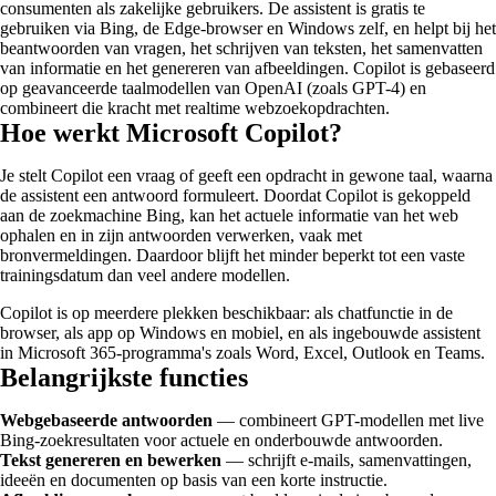
consumenten als zakelijke gebruikers. De assistent is gratis te
gebruiken via Bing, de Edge-browser en Windows zelf, en helpt bij het
beantwoorden van vragen, het schrijven van teksten, het samenvatten
van informatie en het genereren van afbeeldingen. Copilot is gebaseerd
op geavanceerde taalmodellen van OpenAI (zoals GPT-4) en
combineert die kracht met realtime webzoekopdrachten.
Hoe werkt Microsoft Copilot?
Je stelt Copilot een vraag of geeft een opdracht in gewone taal, waarna
de assistent een antwoord formuleert. Doordat Copilot is gekoppeld
aan de zoekmachine Bing, kan het actuele informatie van het web
ophalen en in zijn antwoorden verwerken, vaak met
bronvermeldingen. Daardoor blijft het minder beperkt tot een vaste
trainingsdatum dan veel andere modellen.
Copilot is op meerdere plekken beschikbaar: als chatfunctie in de
browser, als app op Windows en mobiel, en als ingebouwde assistent
in Microsoft 365-programma's zoals Word, Excel, Outlook en Teams.
Belangrijkste functies
Webgebaseerde antwoorden
— combineert GPT-modellen met live
Bing-zoekresultaten voor actuele en onderbouwde antwoorden.
Tekst genereren en bewerken
— schrijft e-mails, samenvattingen,
ideeën en documenten op basis van een korte instructie.