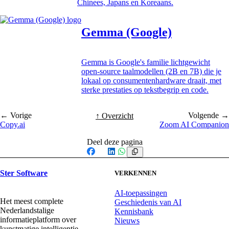
Chinees, Japans en Koreaans.
Gemma (Google)
Gemma is Google's familie lichtgewicht
open-source taalmodellen (2B en 7B) die je
lokaal op consumentenhardware draait, met
sterke prestaties op tekstbegrip en code.
← Vorige
Volgende →
↑ Overzicht
Copy.ai
Zoom AI Companion
Deel deze pagina
Facebook
X
LinkedIn
WhatsApp
Ster Software
VERKENNEN
AI-toepassingen
Het meest complete
Geschiedenis van AI
Nederlandstalige
Kennisbank
informatieplatform over
Nieuws
kunstmatige intelligentie.