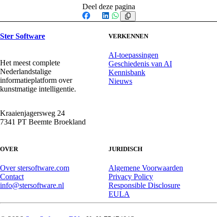
Deel deze pagina
Facebook
X
LinkedIn
WhatsApp
Ster Software
VERKENNEN
AI-toepassingen
Het meest complete
Geschiedenis van AI
Nederlandstalige
Kennisbank
informatieplatform over
Nieuws
kunstmatige intelligentie.
Kraaienjagersweg 24
7341 PT Beemte Broekland
OVER
JURIDISCH
Over stersoftware.com
Algemene Voorwaarden
Contact
Privacy Policy
info@stersoftware.nl
Responsible Disclosure
EULA