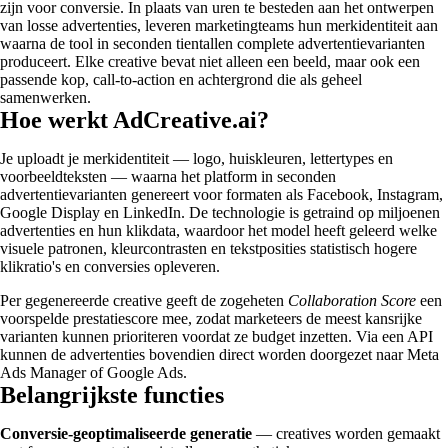
zijn voor conversie. In plaats van uren te besteden aan het ontwerpen
van losse advertenties, leveren marketingteams hun merkidentiteit aan
waarna de tool in seconden tientallen complete advertentievarianten
produceert. Elke creative bevat niet alleen een beeld, maar ook een
passende kop, call-to-action en achtergrond die als geheel
samenwerken.
Hoe werkt AdCreative.ai?
Je uploadt je merkidentiteit — logo, huiskleuren, lettertypes en
voorbeeldteksten — waarna het platform in seconden
advertentievarianten genereert voor formaten als Facebook, Instagram,
Google Display en LinkedIn. De technologie is getraind op miljoenen
advertenties en hun klikdata, waardoor het model heeft geleerd welke
visuele patronen, kleurcontrasten en tekstposities statistisch hogere
klikratio's en conversies opleveren.
Per gegenereerde creative geeft de zogeheten
Collaboration Score
een
voorspelde prestatiescore mee, zodat marketeers de meest kansrijke
varianten kunnen prioriteren voordat ze budget inzetten. Via een API
kunnen de advertenties bovendien direct worden doorgezet naar Meta
Ads Manager of Google Ads.
Belangrijkste functies
Conversie-geoptimaliseerde generatie
— creatives worden gemaakt