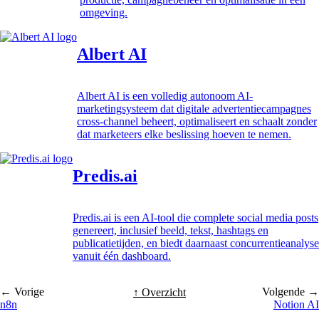
omgeving.
Albert AI
Albert AI is een volledig autonoom AI-
marketingsysteem dat digitale advertentiecampagnes
cross-channel beheert, optimaliseert en schaalt zonder
dat marketeers elke beslissing hoeven te nemen.
Predis.ai
Predis.ai is een AI-tool die complete social media posts
genereert, inclusief beeld, tekst, hashtags en
publicatietijden, en biedt daarnaast concurrentieanalyse
vanuit één dashboard.
← Vorige
Volgende →
↑ Overzicht
n8n
Notion AI