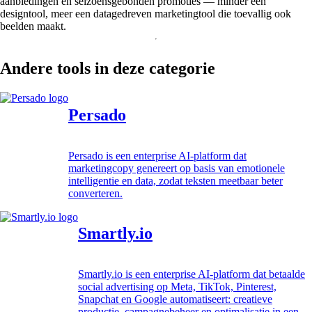
aanbiedingen en seizoensgebonden promoties — minder een
designtool, meer een datagedreven marketingtool die toevallig ook
beelden maakt.
Andere tools in deze categorie
Persado
Persado is een enterprise AI-platform dat
marketingcopy genereert op basis van emotionele
intelligentie en data, zodat teksten meetbaar beter
converteren.
Smartly.io
Smartly.io is een enterprise AI-platform dat betaalde
social advertising op Meta, TikTok, Pinterest,
Snapchat en Google automatiseert: creatieve
productie, campagnebeheer en optimalisatie in een