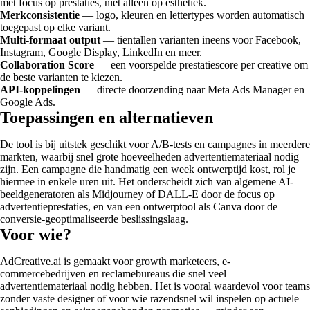
met focus op prestaties, niet alleen op esthetiek.
Merkconsistentie
— logo, kleuren en lettertypes worden automatisch
toegepast op elke variant.
Multi-formaat output
— tientallen varianten ineens voor Facebook,
Instagram, Google Display, LinkedIn en meer.
Collaboration Score
— een voorspelde prestatiescore per creative om
de beste varianten te kiezen.
API-koppelingen
— directe doorzending naar Meta Ads Manager en
Google Ads.
Toepassingen en alternatieven
De tool is bij uitstek geschikt voor A/B-tests en campagnes in meerdere
markten, waarbij snel grote hoeveelheden advertentiemateriaal nodig
zijn. Een campagne die handmatig een week ontwerptijd kost, rol je
hiermee in enkele uren uit. Het onderscheidt zich van algemene AI-
beeldgeneratoren als Midjourney of DALL-E door de focus op
advertentieprestaties, en van een ontwerptool als Canva door de
conversie-geoptimaliseerde beslissingslaag.
Voor wie?
AdCreative.ai is gemaakt voor growth marketeers, e-
commercebedrijven en reclamebureaus die snel veel
advertentiemateriaal nodig hebben. Het is vooral waardevol voor teams
zonder vaste designer of voor wie razendsnel wil inspelen op actuele