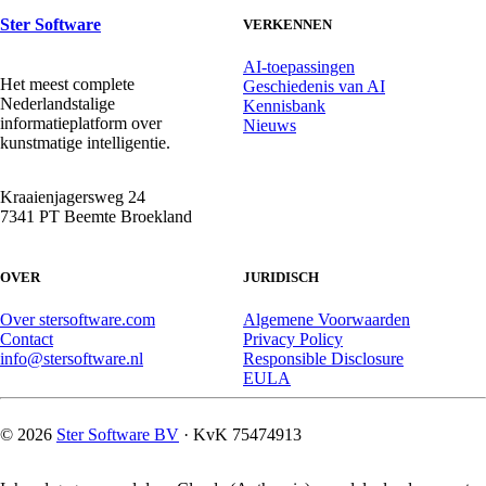
Ster Software
VERKENNEN
AI-toepassingen
Het meest complete
Geschiedenis van AI
Nederlandstalige
Kennisbank
informatieplatform over
Nieuws
kunstmatige intelligentie.
Kraaienjagersweg 24
7341 PT Beemte Broekland
OVER
JURIDISCH
Over stersoftware.com
Algemene Voorwaarden
Contact
Privacy Policy
info@stersoftware.nl
Responsible Disclosure
EULA
© 2026
Ster Software BV
· KvK 75474913