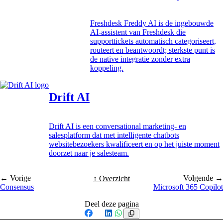
Freshdesk Freddy AI is de ingebouwde
AI-assistent van Freshdesk die
supporttickets automatisch categoriseert,
routeert en beantwoordt; sterkste punt is
de native integratie zonder extra
koppeling.
Drift AI
Drift AI is een conversational marketing- en
salesplatform dat met intelligente chatbots
websitebezoekers kwalificeert en op het juiste moment
doorzet naar je salesteam.
← Vorige
Volgende →
↑ Overzicht
Consensus
Microsoft 365 Copilot
Deel deze pagina
Facebook
X
LinkedIn
WhatsApp