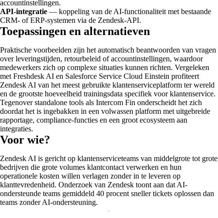
accountinstellingen.
API-integratie
— koppeling van de AI-functionaliteit met bestaande
CRM- of ERP-systemen via de Zendesk-API.
Toepassingen en alternatieven
Praktische voorbeelden zijn het automatisch beantwoorden van vragen
over leveringstijden, retourbeleid of accountinstellingen, waardoor
medewerkers zich op complexe situaties kunnen richten. Vergeleken
met Freshdesk AI en Salesforce Service Cloud Einstein profiteert
Zendesk AI van het meest gebruikte klantenserviceplatform ter wereld
en de grootste hoeveelheid trainingsdata specifiek voor klantenservice.
Tegenover standalone tools als Intercom Fin onderscheidt het zich
doordat het is ingebakken in een volwassen platform met uitgebreide
rapportage, compliance-functies en een groot ecosysteem aan
integraties.
Voor wie?
Zendesk AI is gericht op klantenserviceteams van middelgrote tot grote
bedrijven die grote volumes klantcontact verwerken en hun
operationele kosten willen verlagen zonder in te leveren op
klanttevredenheid. Onderzoek van Zendesk toont aan dat AI-
ondersteunde teams gemiddeld 40 procent sneller tickets oplossen dan
teams zonder AI-ondersteuning.