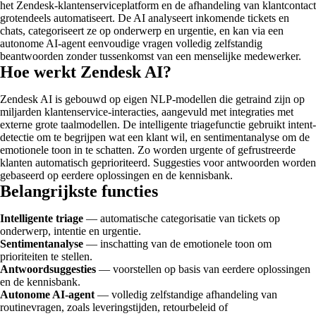
het Zendesk-klantenserviceplatform en de afhandeling van klantcontact
grotendeels automatiseert. De AI analyseert inkomende tickets en
chats, categoriseert ze op onderwerp en urgentie, en kan via een
autonome AI-agent eenvoudige vragen volledig zelfstandig
beantwoorden zonder tussenkomst van een menselijke medewerker.
Hoe werkt Zendesk AI?
Zendesk AI is gebouwd op eigen NLP-modellen die getraind zijn op
miljarden klantenservice-interacties, aangevuld met integraties met
externe grote taalmodellen. De intelligente triagefunctie gebruikt intent-
detectie om te begrijpen wat een klant wil, en sentimentanalyse om de
emotionele toon in te schatten. Zo worden urgente of gefrustreerde
klanten automatisch geprioriteerd. Suggesties voor antwoorden worden
gebaseerd op eerdere oplossingen en de kennisbank.
Belangrijkste functies
Intelligente triage
— automatische categorisatie van tickets op
onderwerp, intentie en urgentie.
Sentimentanalyse
— inschatting van de emotionele toon om
prioriteiten te stellen.
Antwoordsuggesties
— voorstellen op basis van eerdere oplossingen
en de kennisbank.
Autonome AI-agent
— volledig zelfstandige afhandeling van
routinevragen, zoals leveringstijden, retourbeleid of