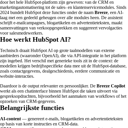
door het hele HubSpot-platform zijn geweven: van de CRM en
marketingautomatisering tot de sales- en klantenservicemodules. Sinds
2024 bundelt HubSpot deze functies onder de naam
Breeze
, een AI-
laag met een gedeeld geheugen over alle modules heen. De assistent
schrijft e-mailcampagnes, blogartikelen en advertentieteksten, maakt
samenvattingen van verkoopgesprekken en suggereert vervolgacties
voor salesmedewerkers.
Hoe werkt HubSpot AI?
Technisch draait HubSpot AI op grote taalmodellen van externe
aanbieders (waaronder OpenAI), die via API-integratie in het platform
zijn ingebed. Het verschil met generieke tools zit in de context: de
modellen krijgen bedrijfsspecifieke data mee uit de HubSpot-database,
zoals contactgegevens, dealgeschiedenis, eerdere communicatie en
website-interacties.
Daardoor is de output relevanter en persoonlijker. De
Breeze Copilot
werkt als een chatinterface binnen HubSpot die taken uitvoert via
gespreksopdrachten, bijvoorbeeld het aanmaken van workflows of het
opzoeken van CRM-gegevens.
Belangrijkste functies
AI-content
— genereert e-mails, blogartikelen en advertentieteksten
op basis van korte instructies en CRM-data.