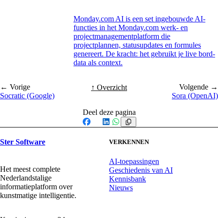
Monday.com AI is een set ingebouwde AI-
functies in het Monday.com werk- en
projectmanagementplatform die
projectplannen, statusupdates en formules
genereert. De kracht: het gebruikt je live bord-
data als context.
← Vorige
Volgende →
↑ Overzicht
Socratic (Google)
Sora (OpenAI)
Deel deze pagina
Facebook
X
LinkedIn
WhatsApp
Ster Software
VERKENNEN
AI-toepassingen
Het meest complete
Geschiedenis van AI
Nederlandstalige
Kennisbank
informatieplatform over
Nieuws
kunstmatige intelligentie.