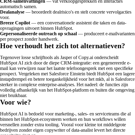
CRM-samenvattingen
— vat verkoopgesprekken en interacties
automatisch samen.
Dealanalyse
— beoordeelt dealrisico's en stelt concrete vervolgacties
voor.
Breeze Copilot
— een conversationele assistent die taken en data-
opvragingen uitvoert binnen HubSpot.
Gepersonaliseerde outreach op schaal
— produceert e-mailvarianten
per prospect zonder handwerk.
Hoe verhoudt het zich tot alternatieven?
Tegenover losse schrijftools als Jasper of Copy.ai onderscheidt
HubSpot AI zich door de diepe CRM-integratie: een gegenereerde e-
mail kan verwijzen naar het laatste telefoongesprek met een specifieke
prospect. Vergeleken met Salesforce Einstein biedt HubSpot een lagere
instapdrempel en betere toegankelijkheid voor het mkb, al is Salesforce
sterker in complexe enterprise-analyses. Het nadeel: de functies zijn
volledig afhankelijk van het HubSpot-platform en buiten die omgeving
niet bruikbaar.
Voor wie?
HubSpot AI is bedoeld voor marketing-, sales- en serviceteams die al
binnen het HubSpot-ecosysteem werken en hun workflows willen
versnellen zonder extra tooling. Vooral voor kleine tot middelgrote
bedrijven zonder eigen copywriter of data-analist levert het directe