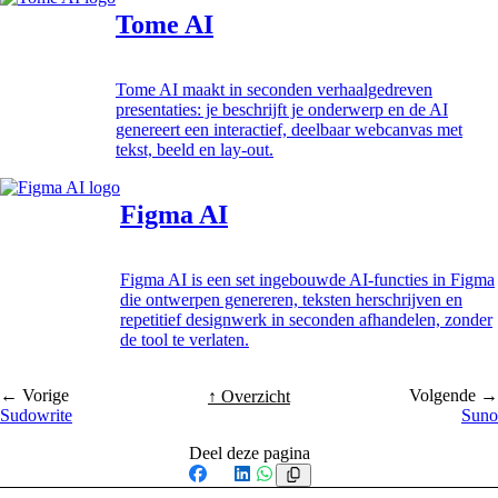
Tome AI
Tome AI maakt in seconden verhaalgedreven
presentaties: je beschrijft je onderwerp en de AI
genereert een interactief, deelbaar webcanvas met
tekst, beeld en lay-out.
Figma AI
Figma AI is een set ingebouwde AI-functies in Figma
die ontwerpen genereren, teksten herschrijven en
repetitief designwerk in seconden afhandelen, zonder
de tool te verlaten.
← Vorige
Volgende →
↑ Overzicht
Sudowrite
Suno
Deel deze pagina
Facebook
X
LinkedIn
WhatsApp