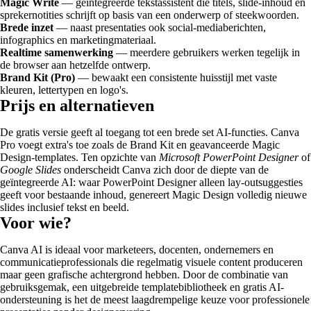
Magic Write
— geïntegreerde tekstassistent die titels, slide-inhoud en
sprekernotities schrijft op basis van een onderwerp of steekwoorden.
Brede inzet
— naast presentaties ook social-mediaberichten,
infographics en marketingmateriaal.
Realtime samenwerking
— meerdere gebruikers werken tegelijk in
de browser aan hetzelfde ontwerp.
Brand Kit (Pro)
— bewaakt een consistente huisstijl met vaste
kleuren, lettertypen en logo's.
Prijs en alternatieven
De gratis versie geeft al toegang tot een brede set AI-functies. Canva
Pro voegt extra's toe zoals de Brand Kit en geavanceerde Magic
Design-templates. Ten opzichte van
Microsoft PowerPoint Designer
of
Google Slides
onderscheidt Canva zich door de diepte van de
geïntegreerde AI: waar PowerPoint Designer alleen lay-outsuggesties
geeft voor bestaande inhoud, genereert Magic Design volledig nieuwe
slides inclusief tekst en beeld.
Voor wie?
Canva AI is ideaal voor marketeers, docenten, ondernemers en
communicatieprofessionals die regelmatig visuele content produceren
maar geen grafische achtergrond hebben. Door de combinatie van
gebruiksgemak, een uitgebreide templatebibliotheek en gratis AI-
ondersteuning is het de meest laagdrempelige keuze voor professionele