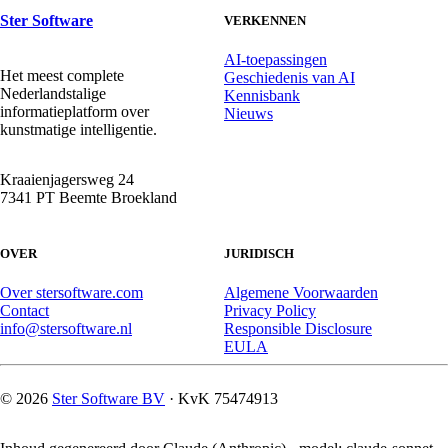
Ster Software
VERKENNEN
AI-toepassingen
Het meest complete
Geschiedenis van AI
Nederlandstalige
Kennisbank
informatieplatform over
Nieuws
kunstmatige intelligentie.
Kraaienjagersweg 24
7341 PT Beemte Broekland
OVER
JURIDISCH
Over stersoftware.com
Algemene Voorwaarden
Contact
Privacy Policy
info@stersoftware.nl
Responsible Disclosure
EULA
© 2026
Ster Software BV
· KvK 75474913