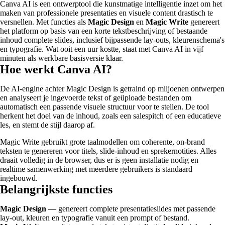
Canva AI is een ontwerptool die kunstmatige intelligentie inzet om het
maken van professionele presentaties en visuele content drastisch te
versnellen. Met functies als
Magic Design
en
Magic Write
genereert
het platform op basis van een korte tekstbeschrijving of bestaande
inhoud complete slides, inclusief bijpassende lay-outs, kleurenschema's
en typografie. Wat ooit een uur kostte, staat met Canva AI in vijf
minuten als werkbare basisversie klaar.
Hoe werkt Canva AI?
De AI-engine achter Magic Design is getraind op miljoenen ontwerpen
en analyseert je ingevoerde tekst of geüploade bestanden om
automatisch een passende visuele structuur voor te stellen. De tool
herkent het doel van de inhoud, zoals een salespitch of een educatieve
les, en stemt de stijl daarop af.
Magic Write gebruikt grote taalmodellen om coherente, on-brand
teksten te genereren voor titels, slide-inhoud en sprekernotities. Alles
draait volledig in de browser, dus er is geen installatie nodig en
realtime samenwerking met meerdere gebruikers is standaard
ingebouwd.
Belangrijkste functies
Magic Design
— genereert complete presentatieslides met passende
lay-out, kleuren en typografie vanuit een prompt of bestand.