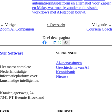
automatiseringsplatform en alternatief voor Zapier
en Make, waarmee je zonder code visuele
workflows met AI-stappen bouwt.
← Vorige
Volgende →
↑ Overzicht
Zoom AI Companion
Coursera Coach
Deel deze pagina
Facebook
X
LinkedIn
WhatsApp
Ster Software
VERKENNEN
AI-toepassingen
Het meest complete
Geschiedenis van AI
Nederlandstalige
Kennisbank
informatieplatform over
Nieuws
kunstmatige intelligentie.
Kraaienjagersweg 24
7341 PT Beemte Broekland
OVER
JURIDISCH