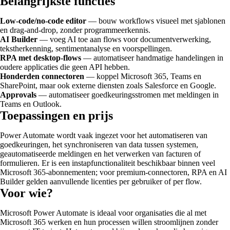
Belangrijkste functies
Low-code/no-code editor
— bouw workflows visueel met sjablonen
en drag-and-drop, zonder programmeerkennis.
AI Builder
— voeg AI toe aan flows voor documentverwerking,
tekstherkenning, sentimentanalyse en voorspellingen.
RPA met desktop-flows
— automatiseer handmatige handelingen in
oudere applicaties die geen API hebben.
Honderden connectoren
— koppel Microsoft 365, Teams en
SharePoint, maar ook externe diensten zoals Salesforce en Google.
Approvals
— automatiseer goedkeuringsstromen met meldingen in
Teams en Outlook.
Toepassingen en prijs
Power Automate wordt vaak ingezet voor het automatiseren van
goedkeuringen, het synchroniseren van data tussen systemen,
geautomatiseerde meldingen en het verwerken van facturen of
formulieren. Er is een instapfunctionaliteit beschikbaar binnen veel
Microsoft 365-abonnementen; voor premium-connectoren, RPA en AI
Builder gelden aanvullende licenties per gebruiker of per flow.
Voor wie?
Microsoft Power Automate is ideaal voor organisaties die al met
Microsoft 365 werken en hun processen willen stroomlijnen zonder