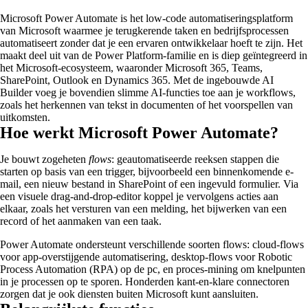
Microsoft Power Automate is het low-code automatiseringsplatform
van Microsoft waarmee je terugkerende taken en bedrijfsprocessen
automatiseert zonder dat je een ervaren ontwikkelaar hoeft te zijn. Het
maakt deel uit van de Power Platform-familie en is diep geïntegreerd in
het Microsoft-ecosysteem, waaronder Microsoft 365, Teams,
SharePoint, Outlook en Dynamics 365. Met de ingebouwde AI
Builder voeg je bovendien slimme AI-functies toe aan je workflows,
zoals het herkennen van tekst in documenten of het voorspellen van
uitkomsten.
Hoe werkt Microsoft Power Automate?
Je bouwt zogeheten
flows
: geautomatiseerde reeksen stappen die
starten op basis van een trigger, bijvoorbeeld een binnenkomende e-
mail, een nieuw bestand in SharePoint of een ingevuld formulier. Via
een visuele drag-and-drop-editor koppel je vervolgens acties aan
elkaar, zoals het versturen van een melding, het bijwerken van een
record of het aanmaken van een taak.
Power Automate ondersteunt verschillende soorten flows: cloud-flows
voor app-overstijgende automatisering, desktop-flows voor Robotic
Process Automation (RPA) op de pc, en proces-mining om knelpunten
in je processen op te sporen. Honderden kant-en-klare connectoren
zorgen dat je ook diensten buiten Microsoft kunt aansluiten.