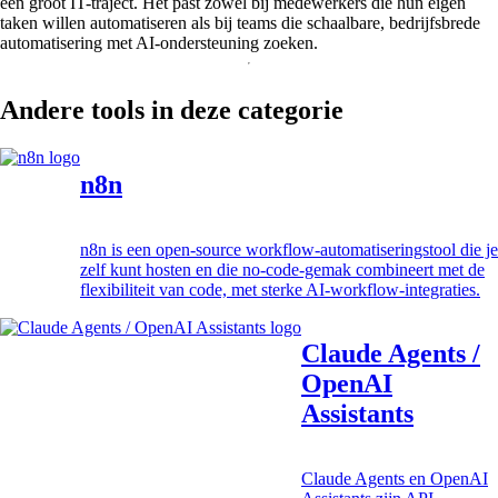
een groot IT-traject. Het past zowel bij medewerkers die hun eigen
taken willen automatiseren als bij teams die schaalbare, bedrijfsbrede
automatisering met AI-ondersteuning zoeken.
Andere tools in deze categorie
n8n
n8n is een open-source workflow-automatiseringstool die je
zelf kunt hosten en die no-code-gemak combineert met de
flexibiliteit van code, met sterke AI-workflow-integraties.
Claude Agents /
OpenAI
Assistants
Claude Agents en OpenAI