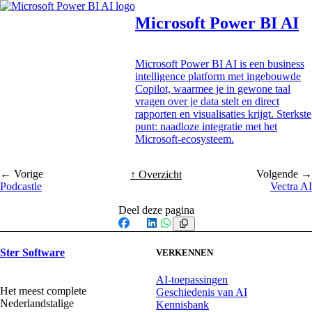
Microsoft Power BI AI
Microsoft Power BI AI is een business
intelligence platform met ingebouwde
Copilot, waarmee je in gewone taal
vragen over je data stelt en direct
rapporten en visualisaties krijgt. Sterkste
punt: naadloze integratie met het
Microsoft-ecosysteem.
← Vorige
Volgende →
↑ Overzicht
Podcastle
Vectra AI
Deel deze pagina
Facebook
X
LinkedIn
WhatsApp
Ster Software
VERKENNEN
AI-toepassingen
Het meest complete
Geschiedenis van AI
Nederlandstalige
Kennisbank