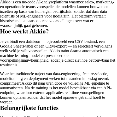
Akkio is een no-code AI-analyseplatform waarmee sales-, marketing-
en operationele teams voorspellende modellen kunnen bouwen en
inzetten op basis van hun eigen bedrijfsdata, zonder dat daar data
scientists of ML-engineers voor nodig zijn. Het platform vertaalt
historische data naar concrete voorspellingen over wat er
waarschijnlijk gaat gebeuren.
Hoe werkt Akkio?
Je verbindt een databron — bijvoorbeeld een CSV-bestand, een
Google Sheets-tabel of een CRM-export — en selecteert vervolgens
welk veld je wilt voorspellen. Akkio traint daarna automatisch een
machine learning-model en presenteert de
voorspellingsnauwkeurigheid, zodat je direct ziet hoe betrouwbaar het
resultaat is.
Waar het traditionele traject van data-engineering, feature-selectie,
modeltraining en deployment weken tot maanden in beslag neemt,
comprimeert Akkio dit naar uren door de volledige ML-pipeline te
automatiseren. Na de training is het model beschikbaar via een API-
endpoint, waardoor externe applicaties real-time voorspellingen
kunnen ophalen zonder dat het model opnieuw getraind hoeft te
worden.
Belangrijkste functies