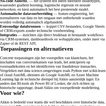
No-code AutoML
— het systeem test intern meerdere modeltypen,
waaronder gradient boosting, logistische regressie en neurale
netwerken, en kiest automatisch het best presterende model.
Automatische datavoorbereiding
— feature-engineering, het
normaliseren van data en het omgaan met ontbrekende waarden
worden volledig automatisch afgehandeld.
Eenvoudige databronnen
— koppel CSV-bestanden, Google Sheets
of CRM-exports zonder technische voorbereiding.
Integraties
— inzichten zijn direct bruikbaar in bestaande workflows
via CRM-systemen, dashboardtools en webapplicaties, onder meer via
Zapier of de REST API.
Toepassingen en alternatieven
Concrete toepassingen zijn het voorspellen van klantchurn, het
inschatten van conversiekansen van leads, het anticiperen op
voorraadtekorten en het identificeren van frauduleuze transacties.
Vergeleken met data science-omgevingen zoals Python met scikit-learn
of cloud AutoML-diensten als Google AutoML en Azure Machine
Learning ligt de technische drempel bij Akkio aanzienlijk lager. En
anders dan BI-tools als Power BI of Looker, die zich richten op
historische rapportage, draait Akkio om voorspellende modellering.
Voor wie?
Akkio is bedoeld voor teams die wel beschikken over historische data,